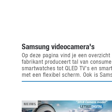
Accessoires
Gratis producten
HTC
Samsung
S
Apps
Hardware
S
Beurzen
Home entertainment
S
Camcorders
Industrie nieuws
S
Samsung videocamera's
Op deze pagina vind je een overzich
fabrikant produceert tal van consume
smartwatches tot QLED TV's en smart
met een flexibel scherm. Ook is Sa
NIEUWS