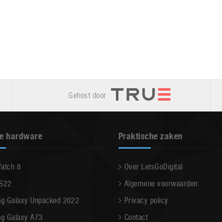
Gehost door
e hardware
Praktische zaken
Watch 8
Over LetsGoDigital
 S22
Algemene voorwaarden
g Galaxy Unpacked 2022
Privacy policy
g Galaxy A73
Contact