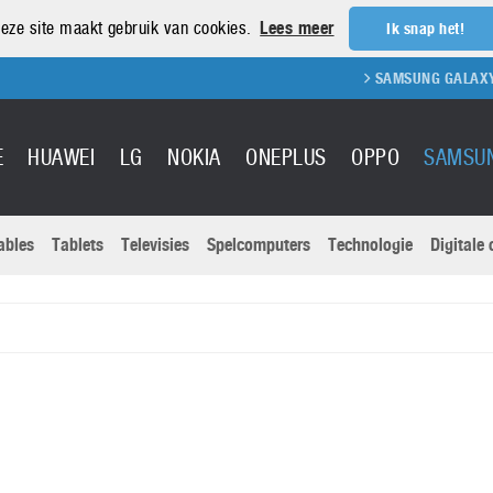
eze site maakt gebruik van cookies.
Lees meer
Ik snap het!
SAMSUNG GALAXY S21
E
HUAWEI
LG
NOKIA
ONEPLUS
OPPO
SAMSU
ables
Tablets
Televisies
Spelcomputers
Technologie
Digitale
Actuele nieu
Sony
Panasonic
Vivo
Google
onitoren
Tablets
Xiaomi
Microsoft
pvouwbare
Technologie
Canon
Nintendo
elefoons
Televisies
Nikon
S & Software