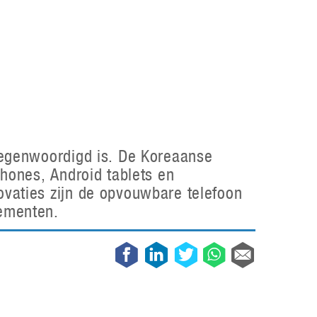
Galaxy
11 augustus 2025
Robot tentoonstelling van Chriet Titulaer in
Bonami Museum
25 oktober 2024
tegenwoordigd is. De Koreaanse
hones, Android tablets en
vaties zijn de opvouwbare telefoon
ementen.