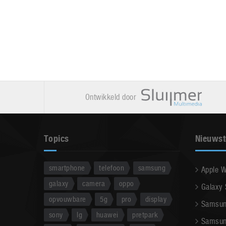
Ontwikkeld door
Topics
Nieuwst
smartphone
telefoon
samsung
Apple 
galaxy
camera
oppo
Galaxy
opvouwbare
5g
pro
display
Samsun
sony
lg
huawei
pretpark
Samsun