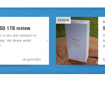
REVIEW
S
SSD 1TB review
ps is een zeer compact en
D
atje. Het device werkt
t
. ...
g
19 april 2022
R