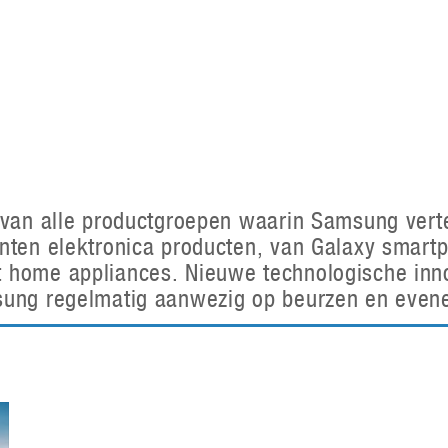
Virtual Reality
Alle merken
Olympus
martphones
Wearables
peakers & HiFi
Alle categorieën
pelcomputers
ysteemcamera’s
t van alle productgroepen waarin Samsung ver
nten elektronica producten, van Galaxy smartp
 home appliances. Nieuwe technologische inno
msung regelmatig aanwezig op beurzen en even