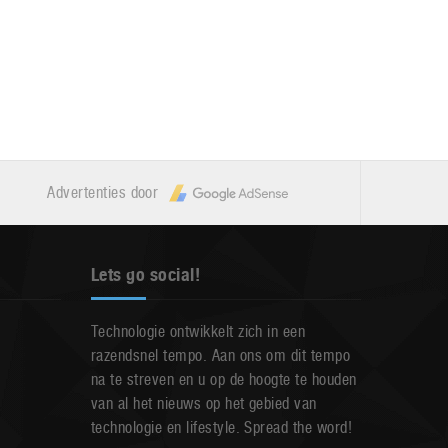
Advertenties door
Lets go social!
Technologie ontwikkelt zich in een
razendsnel tempo. Aan ons om dit tempo
na te streven en u op de hoogte te houden
van al het nieuws op het gebied van
technologie en lifestyle. Spread the word!