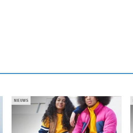
Virtual Reality
Alle merken
Olympus
martphones
Wearables
peakers & HiFi
Alle categorieën
pelcomputers
ysteemcamera’s
NIEUWS