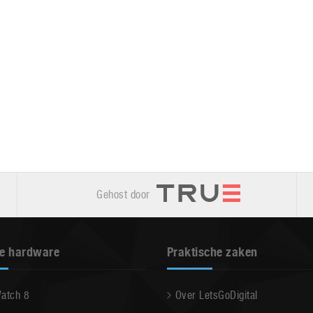
Gehost door
e hardware
Praktische zaken
Watch 8
Over LetsGoDigital