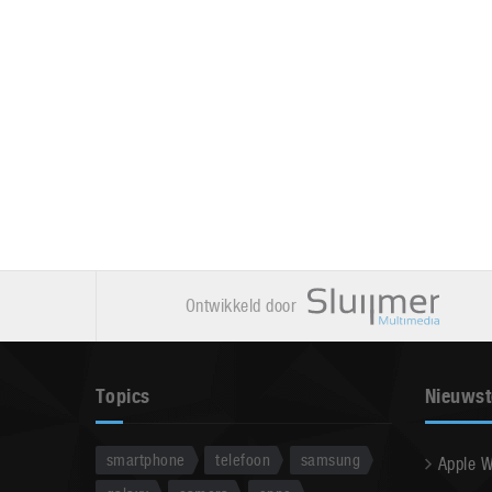
Ontwikkeld door
Topics
Nieuwst
smartphone
telefoon
samsung
Apple 