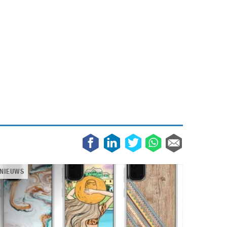
Galaxy
11 augustus 2025
Robot tentoonstelling van Chriet Titulaer in
Bonami Museum
25 oktober 2024
NIEUWS