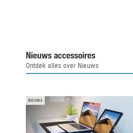
Accessoires
Gratis producten
HTC
Samsung
S
Apps
Hardware
S
Beurzen
Home entertainment
S
Camcorders
Industrie nieuws
S
Nieuws accessoires
Ontdek alles over Nieuws
NIEUWS