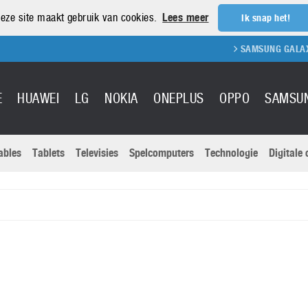
eze site maakt gebruik van cookies.
Lees meer
Ik snap het!
SAMSUNG GALAXY S
E
HUAWEI
LG
NOKIA
ONEPLUS
OPPO
SAMSU
ables
Tablets
Televisies
Spelcomputers
Technologie
Digitale
Actuele nieu
Sony
Panasonic
Vivo
Google
onitoren
Tablets
Xiaomi
Microsoft
pvouwbare
Technologie
Canon
Nintendo
elefoons
Televisies
Nikon
S & Software