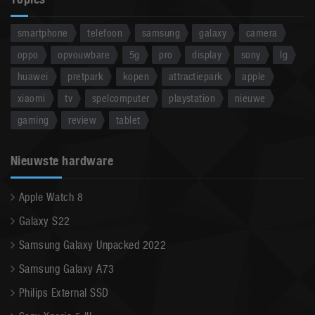
smartphone
telefoon
samsung
galaxy
camera
oppo
opvouwbare
5g
pro
display
sony
lg
huawei
pretpark
kopen
attractiepark
apple
xiaomi
tv
spelcomputer
playstation
nieuwe
gaming
review
tablet
Nieuwste hardware
Apple Watch 8
Galaxy S22
Samsung Galaxy Unpacked 2022
Samsung Galaxy A73
Philips External SSD