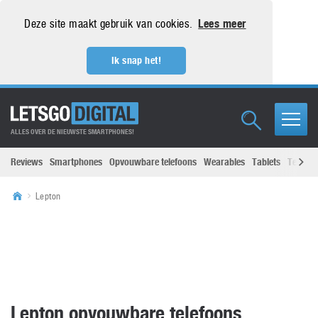
Deze site maakt gebruik van cookies.
Lees meer
Ik snap het!
ALLES OVER DE NIEUWSTE SMARTPHONES!
Reviews
Smartphones
Opvouwbare telefoons
Wearables
Tablets
Televisi
Lepton
Lepton opvouwbare telefoons