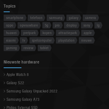
Topics
smartphone
telefoon
samsung
galaxy
camera
oppo
opvouwbare
5g
pro
display
sony
lg
huawei
pretpark
kopen
attractiepark
apple
xiaomi
tv
spelcomputer
playstation
nieuwe
gaming
review
tablet
Nieuwste hardware
Apple Watch 8
Galaxy S22
Samsung Galaxy Unpacked 2022
Samsung Galaxy A73
Philips External SSD