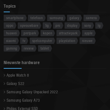
Topics
smartphone
telefoon
samsung
galaxy
camera
oppo
opvouwbare
5g
pro
display
sony
lg
huawei
pretpark
kopen
attractiepark
apple
xiaomi
tv
spelcomputer
playstation
nieuwe
gaming
review
tablet
Nieuwste hardware
Apple Watch 8
Galaxy S22
Samsung Galaxy Unpacked 2022
Samsung Galaxy A73
Philips External SSD