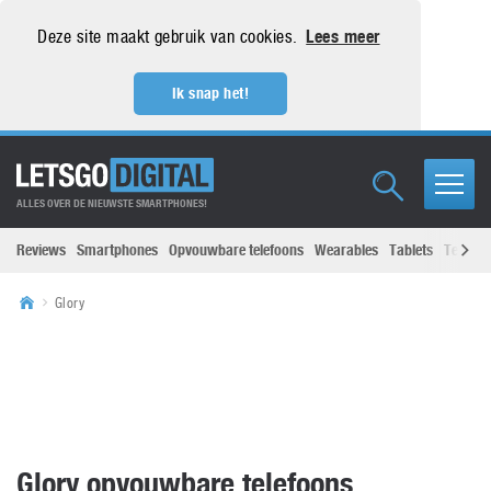
Deze site maakt gebruik van cookies.
Lees meer
Ik snap het!
ALLES OVER DE NIEUWSTE SMARTPHONES!
Reviews
Smartphones
Opvouwbare telefoons
Wearables
Tablets
Televisi
Glory
Glory opvouwbare telefoons