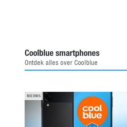
Accessoires
Gratis producten
HTC
Samsung
S
Apps
Hardware
S
Beurzen
Home entertainment
S
Camcorders
Industrie nieuws
S
Coolblue smartphones
Ontdek alles over Coolblue
NIEUWS