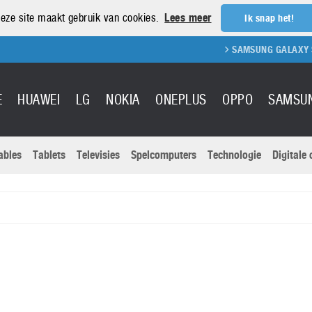
eze site maakt gebruik van cookies.
Lees meer
Ik snap het!
SAMSUNG GALAXY S21
E
HUAWEI
LG
NOKIA
ONEPLUS
OPPO
SAMSU
ables
Tablets
Televisies
Spelcomputers
Technologie
Digitale
Actuele nieu
Sony
Panasonic
Vivo
Google
onitoren
Tablets
Xiaomi
Microsoft
pvouwbare
Technologie
Canon
Nintendo
elefoons
Televisies
Nikon
S & Software