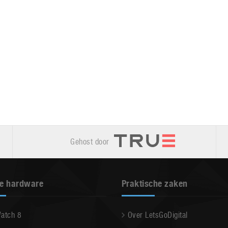
Gehost door
e hardware
Praktische zaken
Watch 8
Over LetsGoDigital