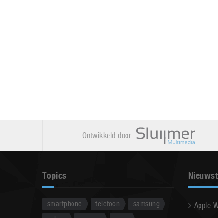
Ontwikkeld door
Topics
Nieuwst
smartphone
telefoon
samsung
Apple 