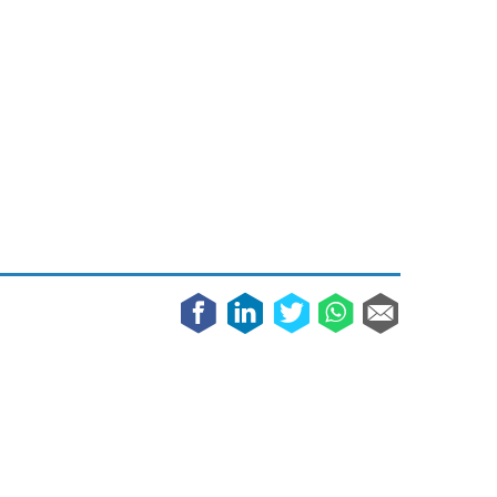
Galaxy
11 augustus 2025
Robot tentoonstelling van Chriet Titulaer in
Bonami Museum
25 oktober 2024