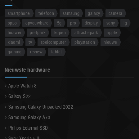
smartphone
telefoon
samsung
galaxy
camera
oppo
opvouwbare
5g
pro
display
sony
lg
huawei
pretpark
kopen
attractiepark
apple
xiaomi
tv
spelcomputer
playstation
nieuwe
gaming
review
tablet
Nieuwste hardware
Apple Watch 8
Galaxy S22
Samsung Galaxy Unpacked 2022
Samsung Galaxy A73
Philips External SSD
Sony Xperia 5 III