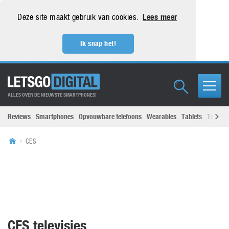
Deze site maakt gebruik van cookies.
Lees meer
Ik snap het!
ALLES OVER DE NIEUWSTE SMARTPHONES!
Reviews
Smartphones
Opvouwbare telefoons
Wearables
Tablets
Televisi
CES
CES televisies