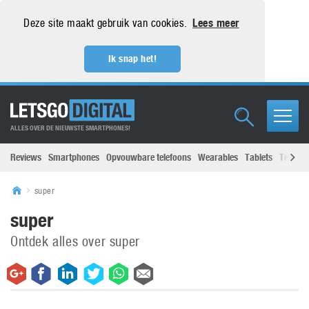
Deze site maakt gebruik van cookies.
Lees meer
Ik snap het!
ALLES OVER DE NIEUWSTE SMARTPHONES!
Reviews
Smartphones
Opvouwbare telefoons
Wearables
Tablets
Televisi
super
super
Ontdek alles over super