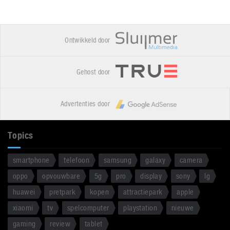
Ontwikkeld door
Gehost door
Advertenties door
Topics
smartphone
telefoon
samsung
galaxy
camera
oppo
opvouwbare
5g
pro
display
sony
lg
huawei
pretpark
kopen
attractiepark
apple
xiaomi
tv
spelcomputer
playstation
nieuwe
gaming
review
tablet