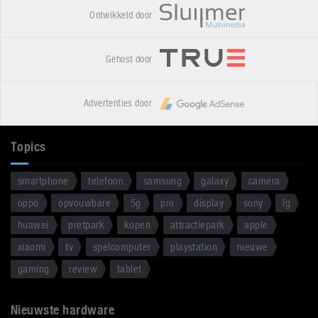
Ontwikkeld door
Gehost door
Advertenties door
Topics
smartphone
telefoon
samsung
galaxy
camera
oppo
opvouwbare
5g
pro
display
sony
lg
huawei
pretpark
kopen
attractiepark
apple
xiaomi
tv
spelcomputer
playstation
nieuwe
gaming
review
tablet
Nieuwste hardware