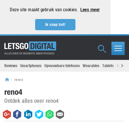
Deze site maakt gebruik van cookies.
Lees meer
Ik snap het!
ALLES OVER DE NIEUWSTE SMARTPHONES!
Reviews
Smartphones
Opvouwbare telefoons
Wearables
Tablets
Televisi
reno4
reno4
Ontdek alles over reno4