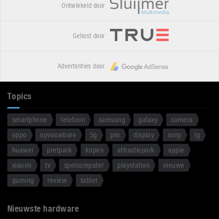
Ontwikkeld door
Gehost door
Advertenties door
Topics
smartphone
telefoon
samsung
galaxy
camera
oppo
opvouwbare
5g
pro
display
sony
lg
huawei
pretpark
kopen
attractiepark
apple
xiaomi
tv
spelcomputer
playstation
nieuwe
gaming
review
tablet
Nieuwste hardware