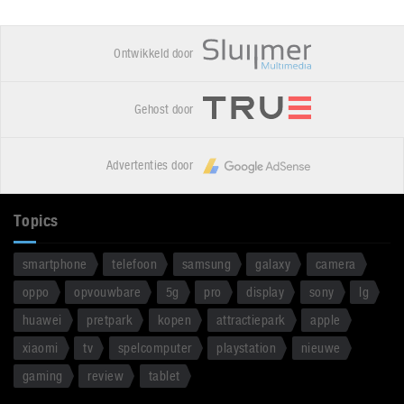
Ontwikkeld door
Gehost door
Advertenties door
Topics
smartphone
telefoon
samsung
galaxy
camera
oppo
opvouwbare
5g
pro
display
sony
lg
huawei
pretpark
kopen
attractiepark
apple
xiaomi
tv
spelcomputer
playstation
nieuwe
gaming
review
tablet