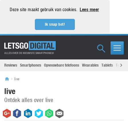
Deze site maakt gebruik van cookies.
Lees meer
Ik snap het!
ALLES OVER DE NIEUWSTE SMARTPHONES!
Reviews
Smartphones
Opvouwbare telefoons
Wearables
Tablets
Televisi
live
live
Ontdek alles over live