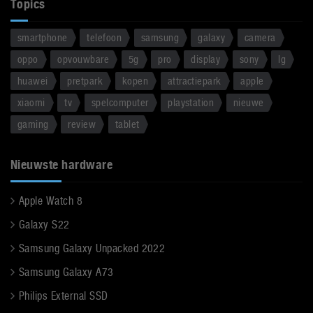
Topics
smartphone
telefoon
samsung
galaxy
camera
oppo
opvouwbare
5g
pro
display
sony
lg
huawei
pretpark
kopen
attractiepark
apple
xiaomi
tv
spelcomputer
playstation
nieuwe
gaming
review
tablet
Nieuwste hardware
Apple Watch 8
Galaxy S22
Samsung Galaxy Unpacked 2022
Samsung Galaxy A73
Philips External SSD