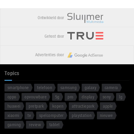
Ontwikkeld door
Gehost door
Advertenties door
Topics
smartphone
telefoon
samsung
galaxy
camera
oppo
opvouwbare
5g
pro
display
sony
lg
huawei
pretpark
kopen
attractiepark
apple
xiaomi
tv
spelcomputer
playstation
nieuwe
gaming
review
tablet