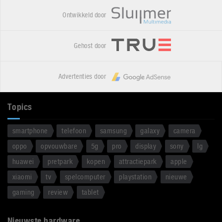
Ontwikkeld door
Gehost door
Advertenties door
Topics
smartphone
telefoon
samsung
galaxy
camera
oppo
opvouwbare
5g
pro
display
sony
lg
huawei
pretpark
kopen
attractiepark
apple
xiaomi
tv
spelcomputer
playstation
nieuwe
gaming
review
tablet
Nieuwste hardware