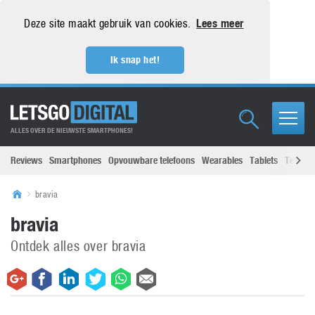
Deze site maakt gebruik van cookies.
Lees meer
Ik snap het!
ALLES OVER DE NIEUWSTE SMARTPHONES!
Reviews
Smartphones
Opvouwbare telefoons
Wearables
Tablets
Televisi
bravia
bravia
Ontdek alles over bravia