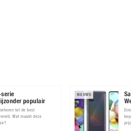
Virtual Reality
Alle merken
Olympus
martphones
Wearables
peakers & HiFi
Alle categorieën
pelcomputers
ysteemcamera’s
serie
Sa
NIEUWS
ijzonder populair
We
behoren tot de best
Ein
wereld. Wat maakt deze
kop
air?
pri