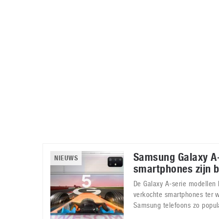
Accessoires
Gratis producten
HTC
Samsung
S
Apps
Hardware
S
Beurzen
Home entertainment
S
Camcorders
Industrie nieuws
S
Samsung Galaxy A-
NIEUWS
smartphones zijn b
De Galaxy A-serie modellen 
verkochte smartphones ter 
Samsung telefoons zo popul