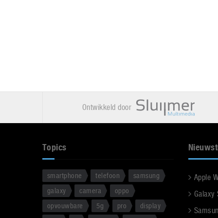
Ontwikkeld door
Topics
Nieuwst
smartphone
telefoon
samsung
Apple 
galaxy
camera
oppo
Galaxy
opvouwbare
5g
pro
display
Samsun