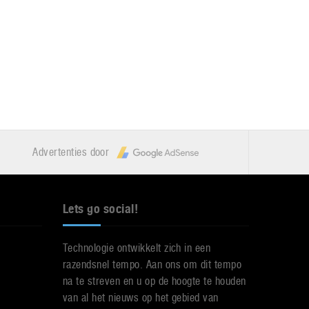
Advertenties door
Lets go social!
Technologie ontwikkelt zich in een
razendsnel tempo. Aan ons om dit tempo
na te streven en u op de hoogte te houden
van al het nieuws op het gebied van