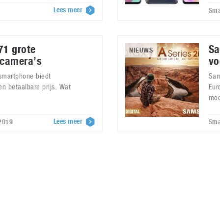
Lees meer
Sma
71 grote
Sa
NIEUWS
 camera’s
vo
smartphone biedt
Sam
n betaalbare prijs. Wat
Eur
mod
Lees meer
2019
Sma