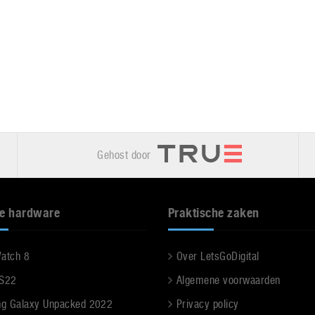
Gehost door
e hardware
Praktische zaken
Watch 8
Over LetsGoDigital
 S22
Algemene voorwaarden
g Galaxy Unpacked 2022
Privacy policy