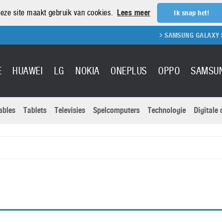
eze site maakt gebruik van cookies.
Lees meer
Ik snap het!
SAMSUNG GALAXY S21
E
HUAWEI
LG
NOKIA
ONEPLUS
OPPO
SAMSU
ables
Tablets
Televisies
Spelcomputers
Technologie
Digitale
Actuele nieu
Sony
Panasonic
Vivo
Google
onitoren
Tablets
Xiaomi
Microsoft
pvouwbare
Technologie
Canon
Nintendo
elefoons
Televisies
Nikon
S & Software