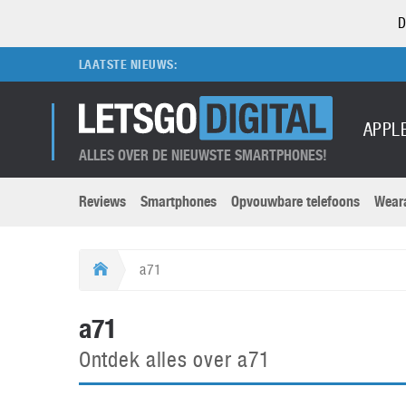
D
LAATSTE NIEUWS:
APPL
ALLES OVER DE NIEUWSTE SMARTPHONES!
Reviews
Smartphones
Opvouwbare telefoons
Wear
Merken submenu
Categorien submenu
Apple
LG
a71
Caviar
Motorola
5G
Computer
M
a71
Computermuseum
Nokia
Aanbiedingen
Digitale camera’s
O
Ontdek alles over a71
Honor
OnePlus
t
Abonnement
DSLR camera’s
Huawei
Oppo
O