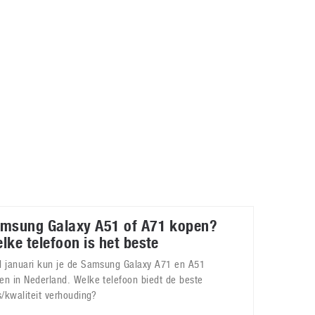
Galaxy
11 augustus 2025
Robot tentoonstelling van Chriet Titulaer in
Bonami Museum
25 oktober 2024
msung Galaxy A51 of A71 kopen?
lke telefoon is het beste
d januari kun je de Samsung Galaxy A71 en A51
en in Nederland. Welke telefoon biedt de beste
js/kwaliteit verhouding?