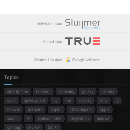
Ontwikkeld door
Gehost door
Advertenties door
Topics
smartphone
telefoon
samsung
galaxy
camera
oppo
opvouwbare
5g
pro
display
sony
lg
huawei
pretpark
kopen
attractiepark
apple
xiaomi
tv
spelcomputer
playstation
nieuwe
gaming
review
tablet