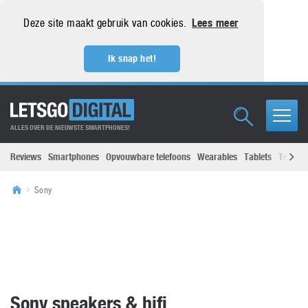
Deze site maakt gebruik van cookies.
Lees meer
Ik snap het!
ALLES OVER DE NIEUWSTE SMARTPHONES!
Reviews
Smartphones
Opvouwbare telefoons
Wearables
Tablets
Televisi
Sony
Sony speakers & hifi