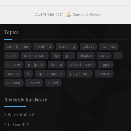
Advertenties door
Topics
smartphone
telefoon
samsung
galaxy
camera
oppo
opvouwbare
5g
pro
display
sony
lg
huawei
pretpark
kopen
attractiepark
apple
xiaomi
tv
spelcomputer
playstation
nieuwe
gaming
review
tablet
Nieuwste hardware
Apple Watch 8
Galaxy S22