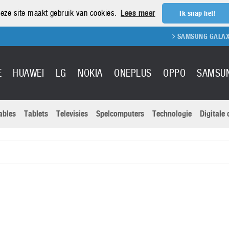
eze site maakt gebruik van cookies.
Lees meer
Ik snap het!
SAMSUNG GALAXY S2
E
HUAWEI
LG
NOKIA
ONEPLUS
OPPO
SAMSU
ables
Tablets
Televisies
Spelcomputers
Technologie
Digitale
Actuele nieu
Sony
Panasonic
Vivo
Google
onitoren
Tablets
Xiaomi
Microsoft
pvouwbare
Technologie
Canon
Nintendo
elefoons
Televisies
Nikon
S & Software