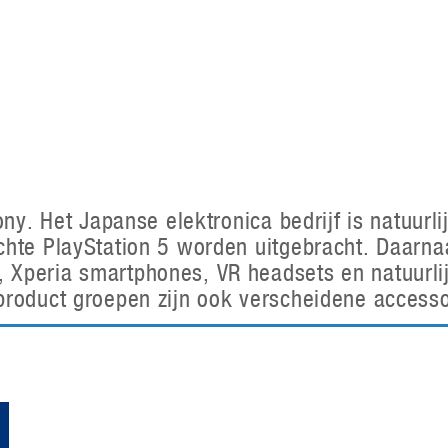
Virtual Reality
Alle merken
Olympus
martphones
Wearables
peakers & HiFi
Alle categorieën
pelcomputers
ysteemcamera’s
ony. Het Japanse elektronica bedrijf is natuur
hte PlayStation 5 worden uitgebracht. Daarnaas
peria smartphones, VR headsets en natuurlijk 
roduct groepen zijn ook verscheidene accessoi