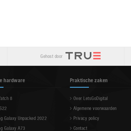
Gehost door
e hardware
Praktische zaken
Watch 8
Over LetsGoDigital
 S22
Algemene voorwaarden
g Galaxy Unpacked 2022
Privacy policy
g Galaxy A73
Contact