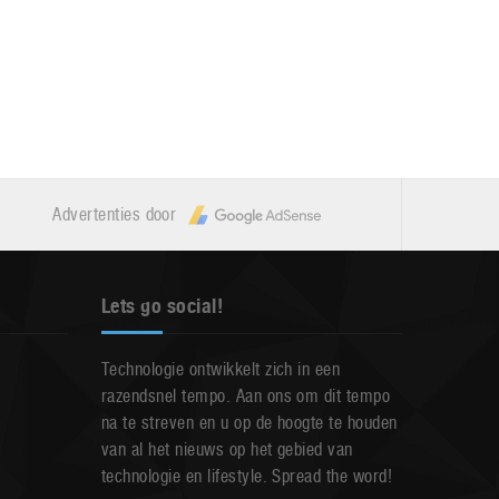
Advertenties door
Lets go social!
Technologie ontwikkelt zich in een
razendsnel tempo. Aan ons om dit tempo
na te streven en u op de hoogte te houden
van al het nieuws op het gebied van
technologie en lifestyle. Spread the word!