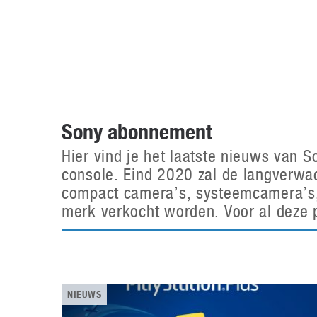
Accessoires
Gratis producten
HTC
Samsung
S
Apps
Hardware
S
Beurzen
Home entertainment
S
Camcorders
Industrie nieuws
S
Sony abonnement
Hier vind je het laatste nieuws van S
console. Eind 2020 zal de langverwac
compact camera’s, systeemcamera’s, X
merk verkocht worden. Voor al deze p
NIEUWS