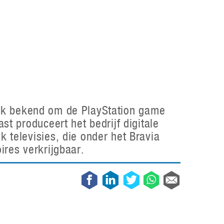
Galaxy
11 augustus 2025
Robot tentoonstelling van Chriet Titulaer in
Bonami Museum
25 oktober 2024
lijk bekend om de PlayStation game
t produceert het bedrijf digitale
televisies, die onder het Bravia
res verkrijgbaar.