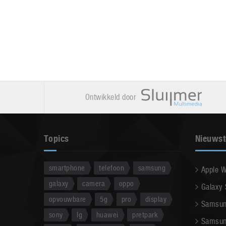
Ontwikkeld door
Topics
Nieuwst
smartphone
telefoon
samsung
Apple 
galaxy
camera
oppo
Galaxy
opvouwbare
5g
pro
display
Samsun
sony
lg
huawei
pretpark
Samsun