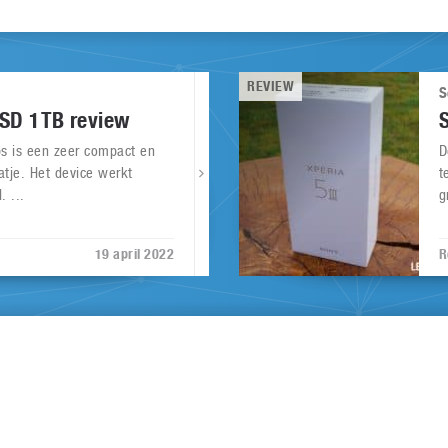
REVIEW
S
SSD 1TB review
ps is een zeer compact en
D
atje. Het device werkt
t
. ...
g
19 april 2022
R