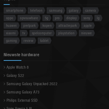
smartphone
telefoon
samsung
galaxy
camera
oppo
opvouwbare
5g
pro
display
sony
lg
huawei
pretpark
kopen
attractiepark
apple
xiaomi
tv
spelcomputer
playstation
nieuwe
gaming
review
tablet
Nieuwste hardware
Apple Watch 8
Galaxy S22
Samsung Galaxy Unpacked 2022
Samsung Galaxy A73
Philips External SSD
Sony Xperia 5 III