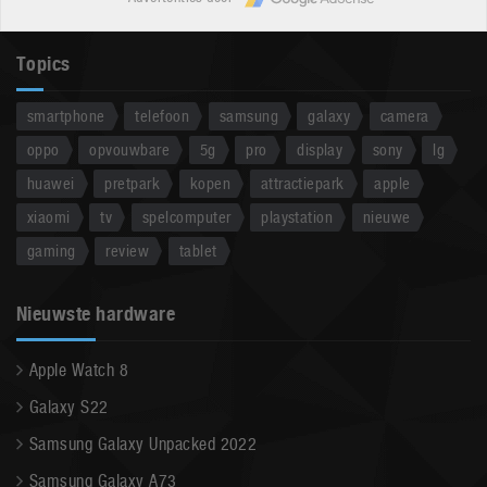
Topics
smartphone
telefoon
samsung
galaxy
camera
oppo
opvouwbare
5g
pro
display
sony
lg
huawei
pretpark
kopen
attractiepark
apple
xiaomi
tv
spelcomputer
playstation
nieuwe
gaming
review
tablet
Nieuwste hardware
Apple Watch 8
Galaxy S22
Samsung Galaxy Unpacked 2022
Samsung Galaxy A73