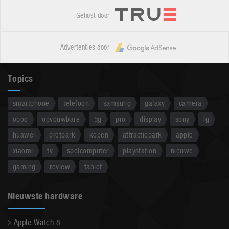
Gehost door
Advertenties door
Topics
smartphone
telefoon
samsung
galaxy
camera
oppo
opvouwbare
5g
pro
display
sony
lg
huawei
pretpark
kopen
attractiepark
apple
xiaomi
tv
spelcomputer
playstation
nieuwe
gaming
review
tablet
Nieuwste hardware
Apple Watch 8