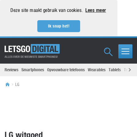
Deze site maakt gebruik van cookies.
Lees meer
Ik snap het!
ALLES OVER DE NIEUWSTE SMARTPHONES!
Reviews
Smartphones
Opvouwbare telefoons
Wearables
Tablets
Televisi
LG
LG witgoed