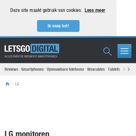
Deze site maakt gebruik van cookies.
Lees meer
Ik snap het!
ALLES OVER DE NIEUWSTE SMARTPHONES!
Reviews
Smartphones
Opvouwbare telefoons
Wearables
Tablets
Televisi
LG
LG monitoren