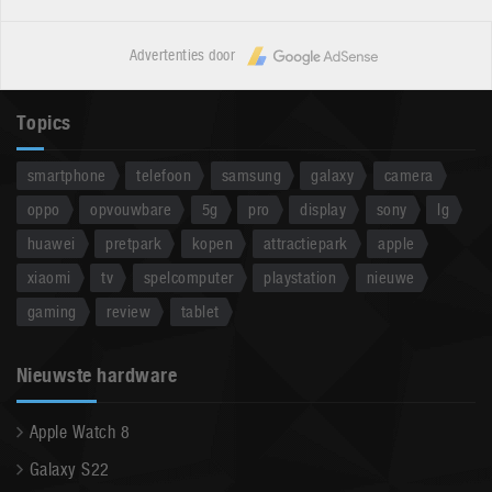
Advertenties door
Topics
smartphone
telefoon
samsung
galaxy
camera
oppo
opvouwbare
5g
pro
display
sony
lg
huawei
pretpark
kopen
attractiepark
apple
xiaomi
tv
spelcomputer
playstation
nieuwe
gaming
review
tablet
Nieuwste hardware
Apple Watch 8
Galaxy S22