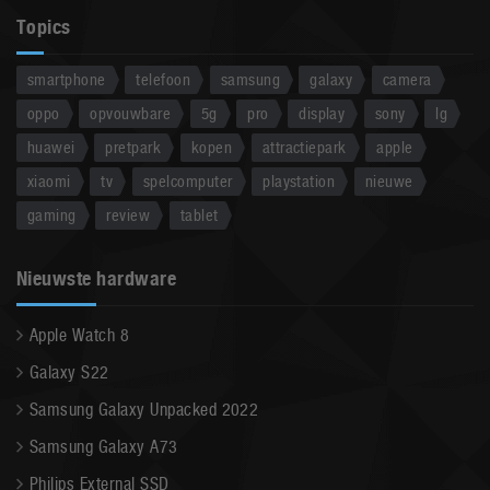
Topics
smartphone
telefoon
samsung
galaxy
camera
oppo
opvouwbare
5g
pro
display
sony
lg
huawei
pretpark
kopen
attractiepark
apple
xiaomi
tv
spelcomputer
playstation
nieuwe
gaming
review
tablet
Nieuwste hardware
Apple Watch 8
Galaxy S22
Samsung Galaxy Unpacked 2022
Samsung Galaxy A73
Philips External SSD