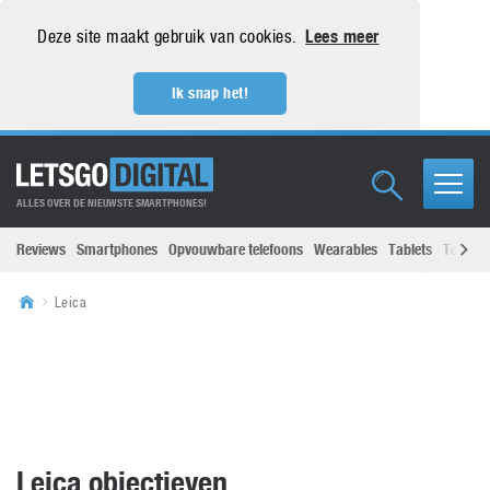
Deze site maakt gebruik van cookies.
Lees meer
Ik snap het!
ALLES OVER DE NIEUWSTE SMARTPHONES!
Reviews
Smartphones
Opvouwbare telefoons
Wearables
Tablets
Televisi
Leica
Leica objectieven