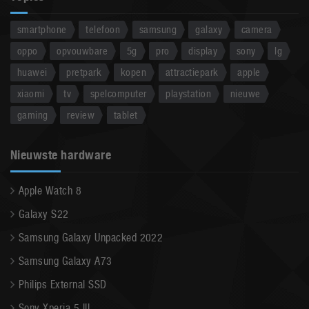
smartphone
telefoon
samsung
galaxy
camera
oppo
opvouwbare
5g
pro
display
sony
lg
huawei
pretpark
kopen
attractiepark
apple
xiaomi
tv
spelcomputer
playstation
nieuwe
gaming
review
tablet
Nieuwste hardware
Apple Watch 8
Galaxy S22
Samsung Galaxy Unpacked 2022
Samsung Galaxy A73
Philips External SSD
Sony Xperia 5 III