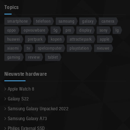
Topics
smartphone
telefoon
samsung
galaxy
camera
oppo
opvouwbare
5g
pro
display
sony
lg
huawei
pretpark
kopen
attractiepark
apple
xiaomi
tv
spelcomputer
playstation
nieuwe
gaming
review
tablet
Nieuwste hardware
Apple Watch 8
Galaxy S22
Samsung Galaxy Unpacked 2022
Samsung Galaxy A73
Philips External SSD