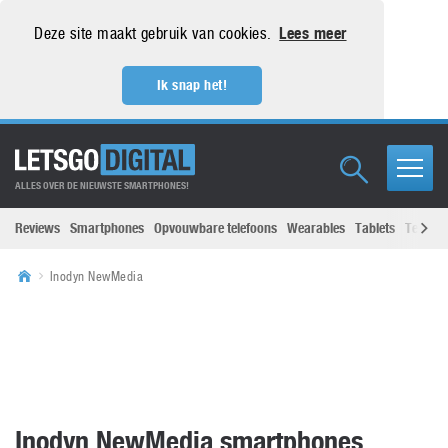
Deze site maakt gebruik van cookies.
Lees meer
Ik snap het!
ALLES OVER DE NIEUWSTE SMARTPHONES!
Reviews
Smartphones
Opvouwbare telefoons
Wearables
Tablets
Televisi
Inodyn NewMedia
Inodyn NewMedia smartphones