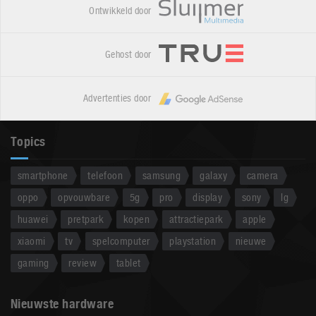
Ontwikkeld door
Gehost door
Advertenties door
Topics
smartphone
telefoon
samsung
galaxy
camera
oppo
opvouwbare
5g
pro
display
sony
lg
huawei
pretpark
kopen
attractiepark
apple
xiaomi
tv
spelcomputer
playstation
nieuwe
gaming
review
tablet
Nieuwste hardware