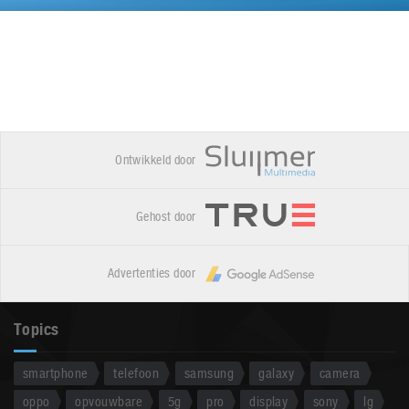
Ontwikkeld door
Gehost door
Advertenties door
Topics
smartphone
telefoon
samsung
galaxy
camera
oppo
opvouwbare
5g
pro
display
sony
lg