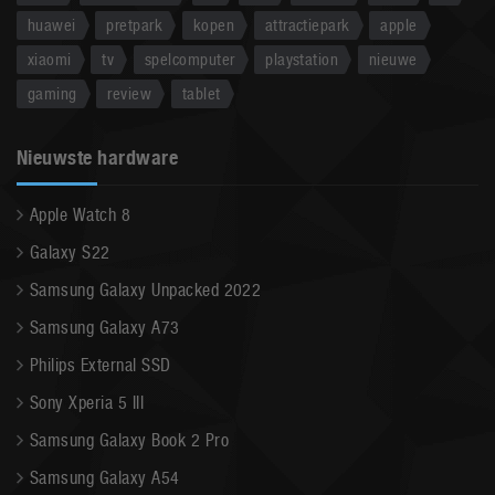
huawei
pretpark
kopen
attractiepark
apple
xiaomi
tv
spelcomputer
playstation
nieuwe
gaming
review
tablet
Nieuwste hardware
Apple Watch 8
Galaxy S22
Samsung Galaxy Unpacked 2022
Samsung Galaxy A73
Philips External SSD
Sony Xperia 5 III
Samsung Galaxy Book 2 Pro
Samsung Galaxy A54