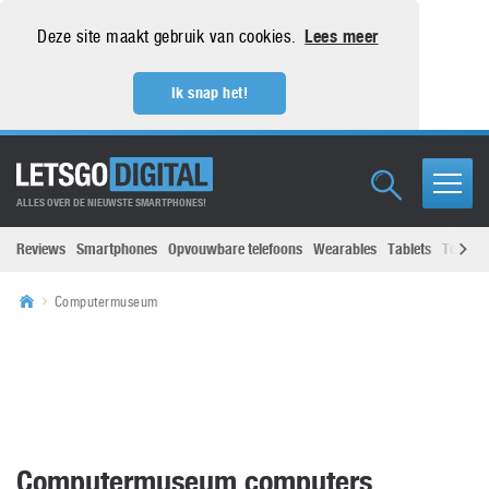
Deze site maakt gebruik van cookies.
Lees meer
Ik snap het!
ALLES OVER DE NIEUWSTE SMARTPHONES!
Reviews
Smartphones
Opvouwbare telefoons
Wearables
Tablets
Televisi
Computermuseum
Computermuseum computers