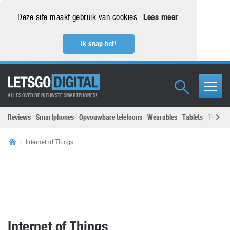
Deze site maakt gebruik van cookies.
Lees meer
Ik snap het!
ALLES OVER DE NIEUWSTE SMARTPHONES!
Reviews
Smartphones
Opvouwbare telefoons
Wearables
Tablets
Televisi
Internet of Things
Internet of Things