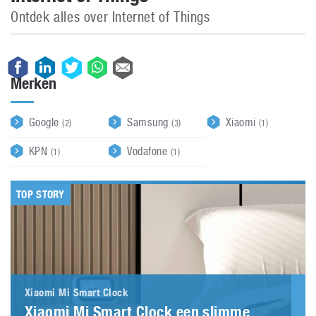
Ontdek alles over Internet of Things
Merken
Google
Samsung
Xiaomi
(2)
(3)
(1)
KPN
Vodafone
(1)
(1)
TOP STORY
Xiaomi Mi Smart Clock
Xiaomi Mi Smart Clock een slimme