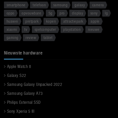
smartphone
telefoon
samsung
galaxy
camera
oppo
opvouwbare
5g
pro
display
sony
lg
huawei
pretpark
kopen
attractiepark
apple
xiaomi
tv
spelcomputer
playstation
nieuwe
gaming
review
tablet
Nieuwste hardware
Apple Watch 8
Galaxy S22
Samsung Galaxy Unpacked 2022
Samsung Galaxy A73
Philips External SSD
Sony Xperia 5 III