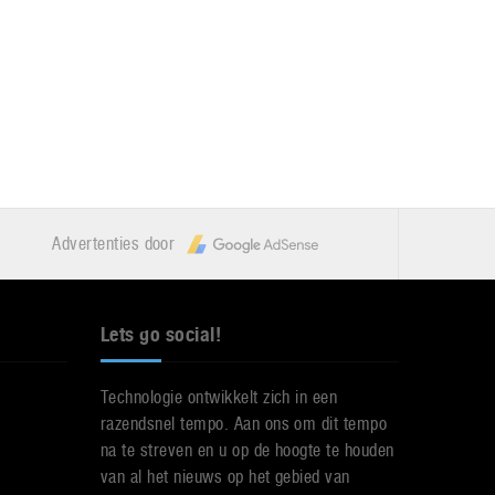
Advertenties door
Lets go social!
Technologie ontwikkelt zich in een
razendsnel tempo. Aan ons om dit tempo
na te streven en u op de hoogte te houden
van al het nieuws op het gebied van