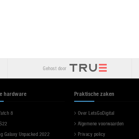
Gehost door
e hardware
Praktische zaken
Watch 8
Over LetsGoDigital
 S22
Algemene voorwaarden
g Galaxy Unpacked 2022
Privacy policy