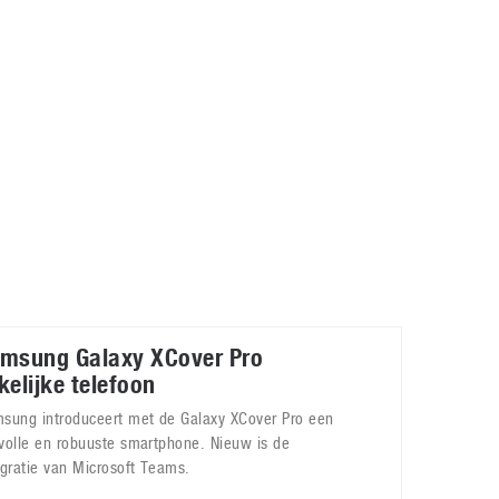
Galaxy
11 augustus 2025
Robot tentoonstelling van Chriet Titulaer in
Bonami Museum
25 oktober 2024
msung Galaxy XCover Pro
kelijke telefoon
sung introduceert met de Galaxy XCover Pro een
jlvolle en robuuste smartphone. Nieuw is de
egratie van Microsoft Teams.