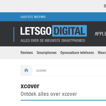
D
LAATSTE NIEUWS:
APPL
ALLES OVER DE NIEUWSTE SMARTPHONES!
Reviews
Smartphones
Opvouwbare telefoons
Wear
Merken submenu
Categorien submenu
Apple
LG
xcover
Caviar
Motorola
5G
Computer
M
xcover
Computermuseum
Nokia
Aanbiedingen
Digitale camera’s
O
Ontdek alles over xcover
Honor
OnePlus
t
Abonnement
DSLR camera’s
Huawei
Oppo
O