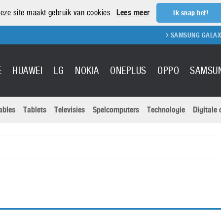
eze site maakt gebruik van cookies.
Lees meer
Ik snap het!
SAMSUNG GALAXY S
E
HUAWEI
LG
NOKIA
ONEPLUS
OPPO
SAMSU
ables
Tablets
Televisies
Spelcomputers
Technologie
Digitale
Actuele nieu
Sony
Panasonic
Vivo
Google
onitoren
Tablets
Xiaomi
Microsoft
pvouwbare
Technologie
Canon
Nintendo
elefoons
Televisies
Nikon
S & Software