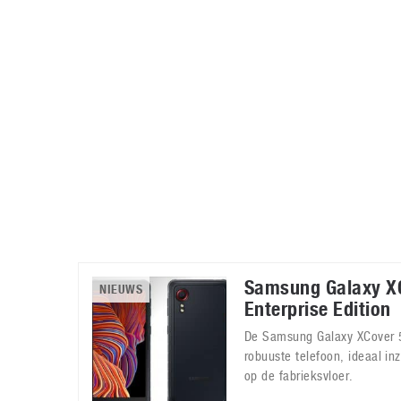
Accessoires
Gratis producten
HTC
Samsung
S
Apps
Hardware
S
Beurzen
Home entertainment
S
Camcorders
Industrie nieuws
S
Samsung Galaxy X
NIEUWS
Enterprise Edition
De Samsung Galaxy XCover 5 
robuuste telefoon, ideaal in
op de fabrieksvloer.