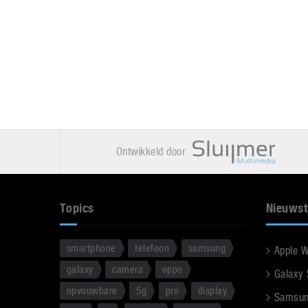
Ontwikkeld door
Topics
Nieuwst
smartphone
telefoon
samsung
Apple 
galaxy
camera
oppo
Galaxy
opvouwbare
5g
pro
display
Samsun