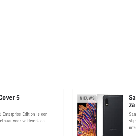
Virtual Reality
Alle merken
Olympus
martphones
Wearables
peakers & HiFi
Alle categorieën
pelcomputers
ysteemcamera’s
Cover 5
Sa
NIEUWS
za
Enterprise Edition is een
Sam
zetbaar voor veldwerk en
sti
int