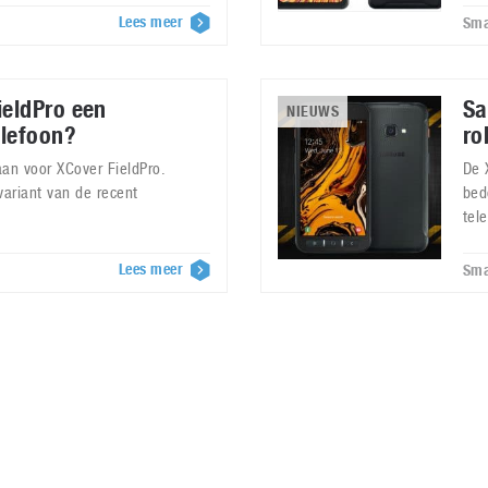
Lees meer
Sma
eldPro een
Sa
NIEUWS
elefoon?
ro
an voor XCover FieldPro.
De 
ariant van de recent
bed
tel
Lees meer
Sma