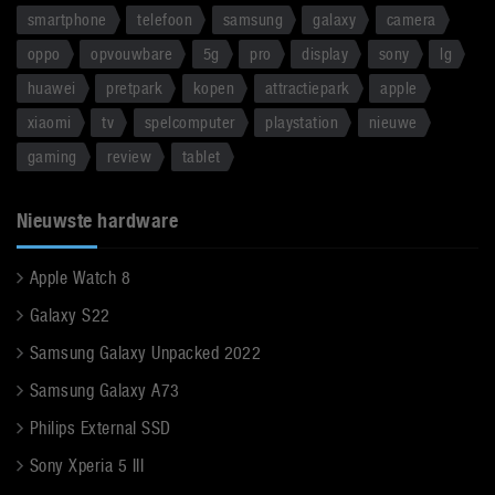
smartphone
telefoon
samsung
galaxy
camera
oppo
opvouwbare
5g
pro
display
sony
lg
huawei
pretpark
kopen
attractiepark
apple
xiaomi
tv
spelcomputer
playstation
nieuwe
gaming
review
tablet
Nieuwste hardware
Apple Watch 8
Galaxy S22
Samsung Galaxy Unpacked 2022
Samsung Galaxy A73
Philips External SSD
Sony Xperia 5 III