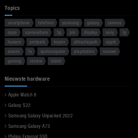
Topics
smartphone
telefoon
samsung
galaxy
camera
oppo
opvouwbare
5g
pro
display
sony
lg
huawei
pretpark
kopen
attractiepark
apple
xiaomi
tv
spelcomputer
playstation
nieuwe
gaming
review
tablet
Nieuwste hardware
Apple Watch 8
Galaxy S22
Samsung Galaxy Unpacked 2022
Samsung Galaxy A73
Philips External SSD