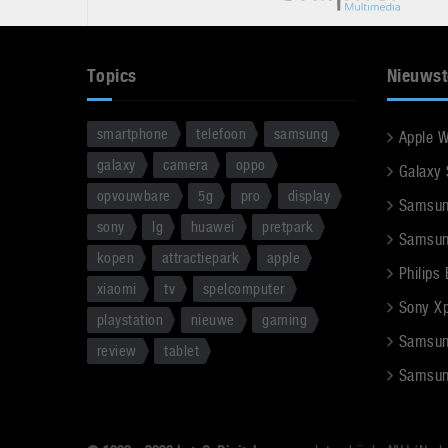
Topics
Nieuwst
smartphone
telefoon
samsung
Apple 
galaxy
camera
oppo
Galaxy
opvouwbare
5g
pro
display
Samsun
sony
lg
huawei
pretpark
Samsun
kopen
attractiepark
apple
Philips
xiaomi
tv
spelcomputer
Sony Xpe
playstation
nieuwe
gaming
Samsun
review
tablet
Samsun