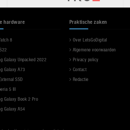
e hardware
Praktische zaken
Watch 8
Over LetsGoDigital
 S22
Algemene voorwaarden
g Galaxy Unpacked 2022
Privacy policy
g Galaxy A73
Contact
 External SSD
Redactie
ria 5 III
g Galaxy Book 2 Pro
g Galaxy A54