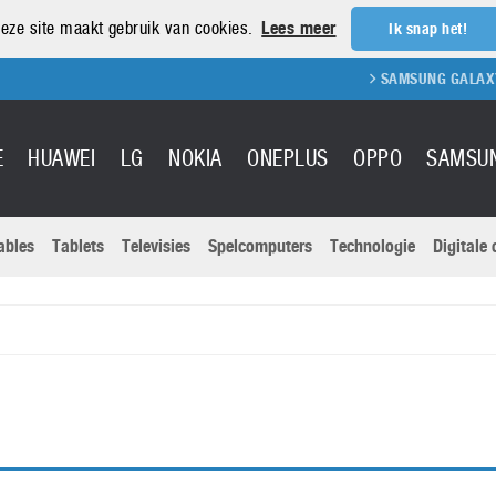
eze site maakt gebruik van cookies.
Lees meer
Ik snap het!
SAMSUNG GALAXY S
E
HUAWEI
LG
NOKIA
ONEPLUS
OPPO
SAMSU
ables
Tablets
Televisies
Spelcomputers
Technologie
Digitale
Actuele nieu
Sony
Panasonic
Vivo
Google
onitoren
Tablets
Xiaomi
Microsoft
pvouwbare
Technologie
Canon
Nintendo
elefoons
Televisies
Nikon
S & Software