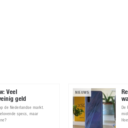
Virtual Reality
Alle merken
Olympus
martphones
Wearables
peakers & HiFi
Alle categorieën
pelcomputers
ysteemcamera’s
w: Veel
Re
NIEUWS
einig geld
wa
p de Nederlandse markt.
De 
belovende specs, maar
mid
one?
Hoe