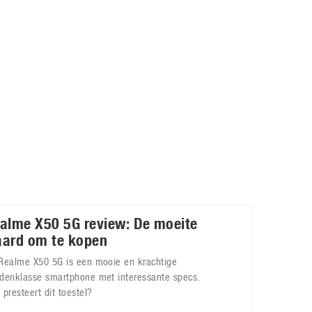
Galaxy
11 augustus 2025
Robot tentoonstelling van Chriet Titulaer in
Bonami Museum
25 oktober 2024
alme X50 5G review: De moeite
ard om te kopen
Realme X50 5G is een mooie en krachtige
denklasse smartphone met interessante specs.
 presteert dit toestel?