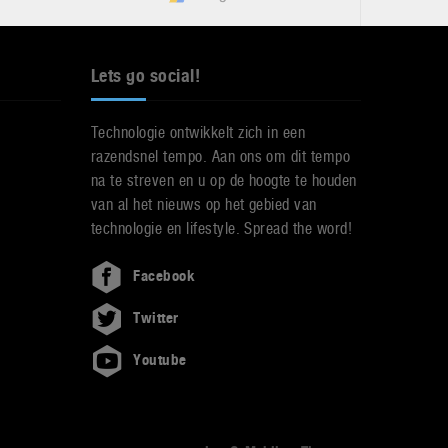
Lets go social!
Technologie ontwikkelt zich in een
razendsnel tempo. Aan ons om dit tempo
na te streven en u op de hoogte te houden
van al het nieuws op het gebied van
technologie en lifestyle. Spread the word!
Facebook
Twitter
Youtube