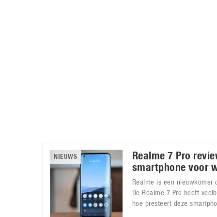
Accessoires
Gratis producten
HTC
Samsung
S
Apps
Hardware
S
Beurzen
Home entertainment
S
Camcorders
Industrie nieuws
S
Realme 7 Pro revie
NIEUWS
smartphone voor w
Realme is een nieuwkomer o
De Realme 7 Pro heeft veel
hoe presteert deze smartph