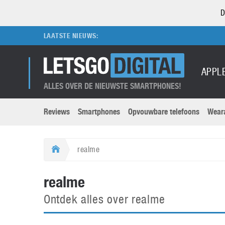
D
LAATSTE NIEUWS:
APPL
ALLES OVER DE NIEUWSTE SMARTPHONES!
Reviews
Smartphones
Opvouwbare telefoons
Wear
Merken submenu
Categorien submenu
Apple
LG
realme
Caviar
Motorola
5G
Computer
M
realme
Computermuseum
Nokia
Aanbiedingen
Digitale camera’s
O
Ontdek alles over realme
Honor
OnePlus
t
Abonnement
DSLR camera’s
Huawei
Oppo
O