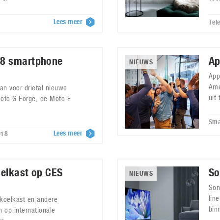
Lees meer
Tel
18 smartphone
Ap
NIEUWS
App
Ame
an voor drietal nieuwe
uit
oto G Forge, de Moto E
Sma
Lees meer
018
oelkast op CES
So
NIEUWS
Son
lin
 koelkast en andere
bin
 op internationale