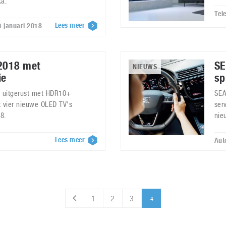
ka.
Tel
Lees meer
4 januari 2018
 2018 met
SE
NIEUWS
ie
sp
 uitgerust met HDR10+
SEA
t vier nieuwe OLED TV's
ser
8.
nie
Lees meer
Aut
1
2
3
4