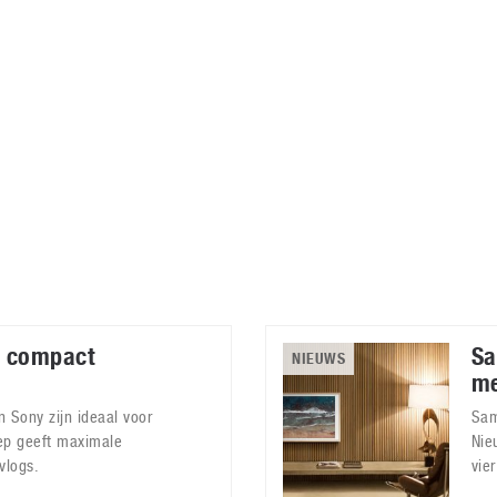
Virtual Reality
Alle merken
Olympus
martphones
Wearables
peakers & HiFi
Alle categorieën
pelcomputers
ysteemcamera’s
X compact
Sa
NIEUWS
me
 Sony zijn ideaal voor
Sam
ep geeft maximale
Nie
vlogs.
vie