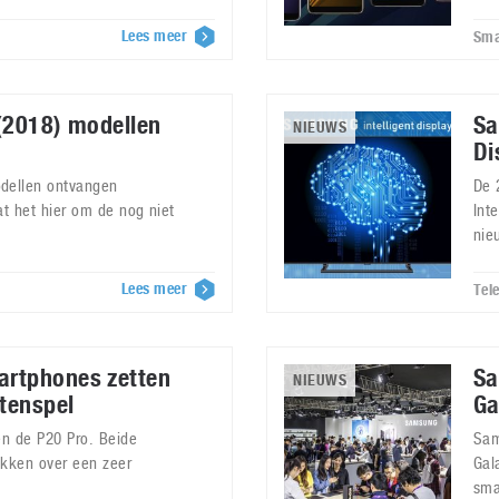
Lees meer
Sma
(2018) modellen
Sa
NIEUWS
Di
dellen ontvangen
De 
aat het hier om de nog niet
Int
nie
Lees meer
Tele
rtphones zetten
Sa
NIEUWS
itenspel
Ga
n de P20 Pro. Beide
Sam
kken over een zeer
Gal
sma