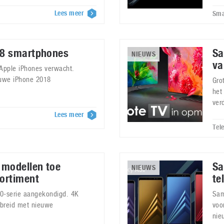
Lees meer
Sma
18 smartphones
Sa
NIEUWS
va
 Apple iPhones verwacht.
euwe iPhone 2018
Gro
het
ver
Lees meer
Tele
 modellen toe
Sa
NIEUWS
ortiment
te
0-serie aangekondigd. 4K
Sam
breid met nieuwe
voo
nie