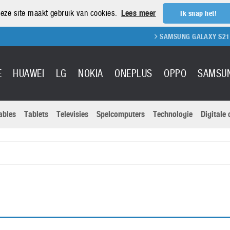
eze site maakt gebruik van cookies.
Lees meer
Ik snap het!
SAMSUNG GALAXY S21 REVIEW
E
HUAWEI
LG
NOKIA
ONEPLUS
OPPO
SAMSU
ables
Tablets
Televisies
Spelcomputers
Technologie
Digitale
Actuele nieu
Sony
Panasonic
Vivo
Google
onitoren
Tablets
Xiaomi
Microsoft
pvouwbare
Technologie
Canon
Nintendo
elefoons
Televisies
Nikon
S & Software