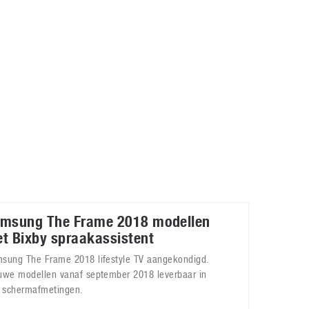
Galaxy
11 augustus 2025
Robot tentoonstelling van Chriet Titulaer in
Bonami Museum
25 oktober 2024
msung The Frame 2018 modellen
t Bixby spraakassistent
sung The Frame 2018 lifestyle TV aangekondigd.
uwe modellen vanaf september 2018 leverbaar in
r schermafmetingen.