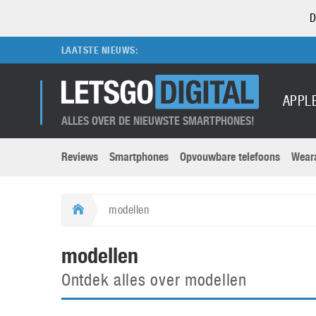
D
LAATSTE NIEUWS:
APPL
ALLES OVER DE NIEUWSTE SMARTPHONES!
Reviews
Smartphones
Opvouwbare telefoons
Wear
Merken submenu
Categorien submenu
Apple
LG
modellen
Caviar
Motorola
5G
Computer
M
modellen
Computermuseum
Nokia
Aanbiedingen
Digitale camera’s
O
Ontdek alles over modellen
Honor
OnePlus
t
Abonnement
DSLR camera’s
Huawei
Oppo
O