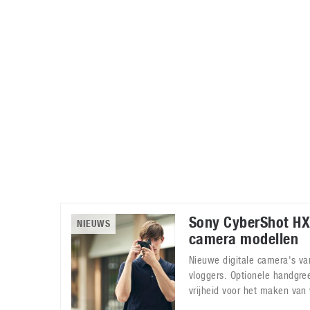
Accessoires
Gratis producten
HTC
Samsung
S
Apps
Hardware
S
Beurzen
Home entertainment
S
Camcorders
Industrie nieuws
S
Sony CyberShot H
NIEUWS
camera modellen
Nieuwe digitale camera's van
vloggers. Optionele handgre
vrijheid voor het maken van 