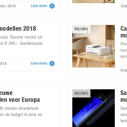
Lees meer
mber 2018
Tel
modellen 2018
Ca
NIEUWS
mo
oop. Duurste toestel uit
st € 249,-. Goedkoopste
Pri
mod
com
Lees meer
2018
Pri
ieuwe
Sa
NIEUWS
en voor Europa
mo
t 40 nieuwe smartphone
Sam
en de budget A-serie en
sma
bei