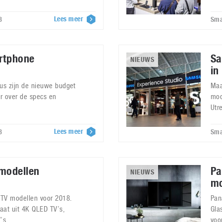
Lees meer
8
Sma
rtphone
Sa
NIEUWS
in
lus zijn de nieuwe budget
Maa
r over de specs en
mod
.
Utr
Lees meer
8
Sma
modellen
Pa
NIEUWS
mo
TV modellen voor 2018.
Pan
aat uit 4K QLED TV’s,
Gla
’s.
voo