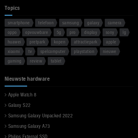
Topics
smartphone
telefoon
samsung
galaxy
camera
oppo
opvouwbare
5g
pro
display
sony
lg
huawei
pretpark
kopen
attractiepark
apple
xiaomi
tv
spelcomputer
playstation
nieuwe
gaming
review
tablet
Nieuwste hardware
Apple Watch 8
Galaxy S22
Samsung Galaxy Unpacked 2022
Samsung Galaxy A73
Philips External SSD