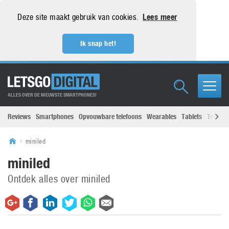
Deze site maakt gebruik van cookies.
Lees meer
Ik snap het!
ALLES OVER DE NIEUWSTE SMARTPHONES!
Reviews
Smartphones
Opvouwbare telefoons
Wearables
Tablets
Televisi
miniled
miniled
Ontdek alles over miniled