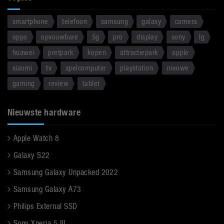
smartphone
telefoon
samsung
galaxy
camera
oppo
opvouwbare
5g
pro
display
sony
lg
huawei
pretpark
kopen
attractiepark
apple
xiaomi
tv
spelcomputer
playstation
nieuwe
gaming
review
tablet
Nieuwste hardware
Apple Watch 8
Galaxy S22
Samsung Galaxy Unpacked 2022
Samsung Galaxy A73
Philips External SSD
Sony Xperia 5 III