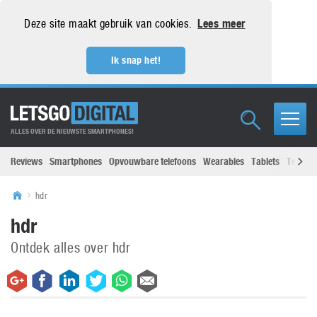
Deze site maakt gebruik van cookies.
Lees meer
Ik snap het!
ALLES OVER DE NIEUWSTE SMARTPHONES!
Reviews
Smartphones
Opvouwbare telefoons
Wearables
Tablets
Televisi
hdr
hdr
Ontdek alles over hdr