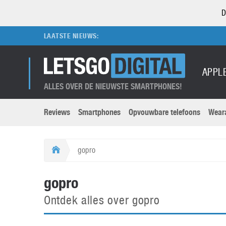
D
LAATSTE NIEUWS:
APPL
ALLES OVER DE NIEUWSTE SMARTPHONES!
Reviews
Smartphones
Opvouwbare telefoons
Wear
Merken submenu
Categorien submenu
Apple
LG
gopro
Caviar
Motorola
5G
Computer
M
gopro
Computermuseum
Nokia
Aanbiedingen
Digitale camera’s
O
Ontdek alles over gopro
Honor
OnePlus
t
Abonnement
DSLR camera’s
Huawei
Oppo
O