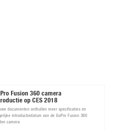
Galaxy
11 augustus 2025
Robot tentoonstelling van Chriet Titulaer in
Bonami Museum
25 oktober 2024
Pro Fusion 360 camera
troductie op CES 2018
uwe documenten onthullen meer specificaties en
elijke introductiedatum van de GoPro Fusion 360
den camera