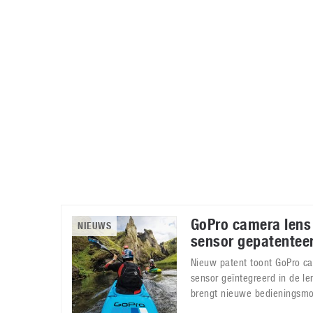
Accessoires
Gratis producten
HTC
Samsung
S
Apps
Hardware
S
Beurzen
Home entertainment
S
Camcorders
Industrie nieuws
S
GoPro camera lens
NIEUWS
sensor gepatentee
Nieuw patent toont GoPro c
sensor geïntegreerd in de le
brengt nieuwe bedieningsmo