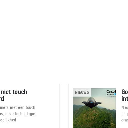
Virtual Reality
Alle merken
Olympus
martphones
Wearables
peakers & HiFi
Alle categorieën
pelcomputers
ysteemcamera’s
 met touch
Go
NIEUWS
rd
in
amera met een touch
Nie
ns, deze technologie
mog
gelijkhed
gra