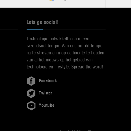
Lets go social!
Technologie ontwikkelt zich in een
razendsnel tempo. Aan ons om dit tempo
na te streven en u op de hoogte te houden
van al het nieuws op het gebied van
technologie en lifestyle. Spread the word!
Facebook
Twitter
Youtube