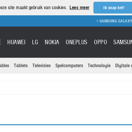
eze site maakt gebruik van cookies.
Lees meer
Ik snap het!
SAMSUNG GALAXY S2
E
HUAWEI
LG
NOKIA
ONEPLUS
OPPO
SAMSU
ables
Tablets
Televisies
Spelcomputers
Technologie
Digitale
Actuele nieu
Sony
Panasonic
Vivo
Google
onitoren
Tablets
Xiaomi
Microsoft
pvouwbare
Technologie
Canon
Nintendo
elefoons
Televisies
Nikon
S & Software