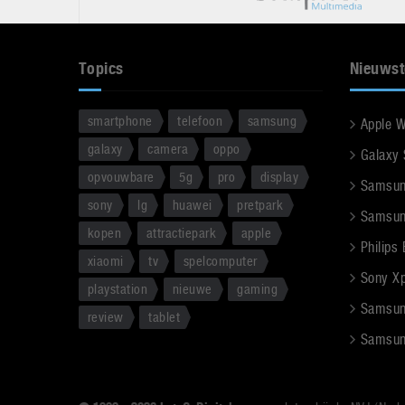
Topics
Nieuwst
smartphone
telefoon
samsung
Apple 
galaxy
camera
oppo
Galaxy
opvouwbare
5g
pro
display
Samsun
sony
lg
huawei
pretpark
Samsun
kopen
attractiepark
apple
Philips
xiaomi
tv
spelcomputer
Sony Xpe
playstation
nieuwe
gaming
Samsun
review
tablet
Samsun