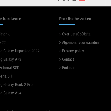
e hardware
Praktische zaken
Watch 8
Over LetsGoDigital
 S22
Algemene voorwaarden
g Galaxy Unpacked 2022
Privacy policy
g Galaxy A73
Contact
 External SSD
Redactie
ria 5 III
g Galaxy Book 2 Pro
g Galaxy A54