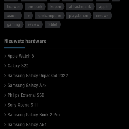
huawei
pretpark
kopen
attractiepark
apple
xiaomi
tv
spelcomputer
playstation
nieuwe
gaming
review
tablet
Nieuwste hardware
Apple Watch 8
Galaxy S22
Samsung Galaxy Unpacked 2022
Samsung Galaxy A73
Philips External SSD
Sony Xperia 5 III
Samsung Galaxy Book 2 Pro
Samsung Galaxy A54