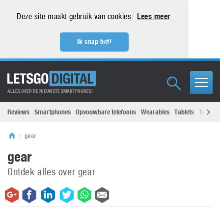
Deze site maakt gebruik van cookies.
Lees meer
Ik snap het!
ALLES OVER DE NIEUWSTE SMARTPHONES!
Reviews
Smartphones
Opvouwbare telefoons
Wearables
Tablets
Televisi
gear
gear
Ontdek alles over gear