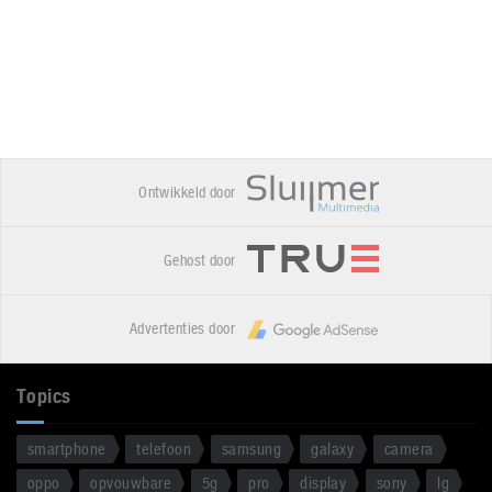
Ontwikkeld door
Gehost door
Advertenties door
Topics
smartphone
telefoon
samsung
galaxy
camera
oppo
opvouwbare
5g
pro
display
sony
lg