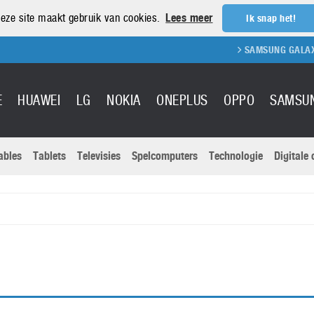
eze site maakt gebruik van cookies.
Lees meer
Ik snap het!
SAMSUNG GALAXY S
E
HUAWEI
LG
NOKIA
ONEPLUS
OPPO
SAMSU
ables
Tablets
Televisies
Spelcomputers
Technologie
Digitale
Actuele nieu
Sony
Panasonic
Vivo
Google
onitoren
Tablets
Xiaomi
Microsoft
pvouwbare
Technologie
Canon
Nintendo
elefoons
Televisies
Nikon
S & Software