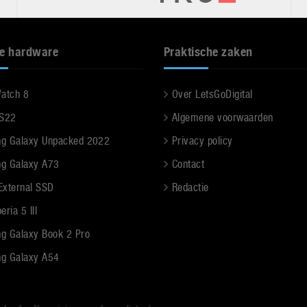
e hardware
Praktische zaken
Watch 8
Over LetsGoDigital
 S22
Algemene voorwaarden
g Galaxy Unpacked 2022
Privacy policy
g Galaxy A73
Contact
 External SSD
Redactie
ria 5 III
g Galaxy Book 2 Pro
g Galaxy A54