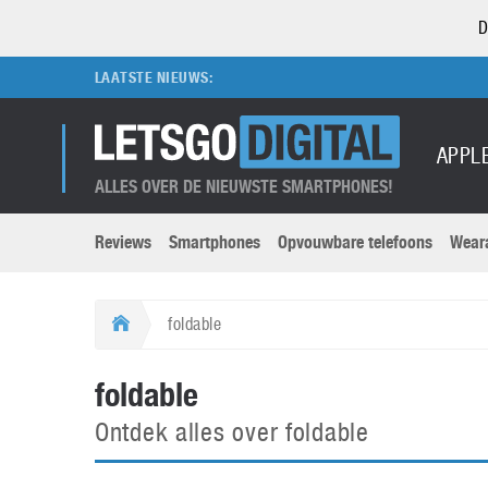
D
LAATSTE NIEUWS:
APPL
ALLES OVER DE NIEUWSTE SMARTPHONES!
Reviews
Smartphones
Opvouwbare telefoons
Wear
Merken submenu
Categorien submenu
Apple
LG
foldable
Caviar
Motorola
5G
Computer
M
foldable
Computermuseum
Nokia
Aanbiedingen
Digitale camera’s
O
Ontdek alles over foldable
Honor
OnePlus
t
Abonnement
DSLR camera’s
Huawei
Oppo
O