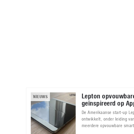
Accessoires
Gratis producten
HTC
Samsung
S
Apps
Hardware
S
Beurzen
Home entertainment
S
Camcorders
Industrie nieuws
S
Lepton opvouwbar
NIEUWS
geïnspireerd op Ap
De Amerikaanse start-up Le
ontwikkelt, onder leiding v
meerdere opvouwbare smart