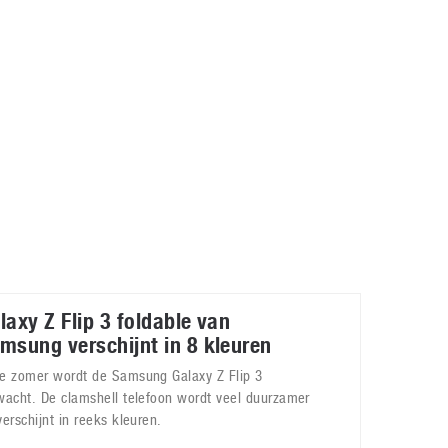
Galaxy
11 augustus 2025
Robot tentoonstelling van Chriet Titulaer in
Bonami Museum
25 oktober 2024
laxy Z Flip 3 foldable van
msung verschijnt in 8 kleuren
e zomer wordt de Samsung Galaxy Z Flip 3
wacht. De clamshell telefoon wordt veel duurzamer
verschijnt in reeks kleuren.