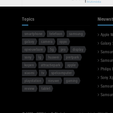
Topics
Nieuwst
smartphone
telefoon
samsung
Apple 
galaxy
camera
oppo
Galaxy
opvouwbare
5g
pro
display
Samsun
sony
lg
huawei
pretpark
Samsun
kopen
attractiepark
apple
Philips
xiaomi
tv
spelcomputer
Sony Xpe
playstation
nieuwe
gaming
Samsun
review
tablet
Samsun