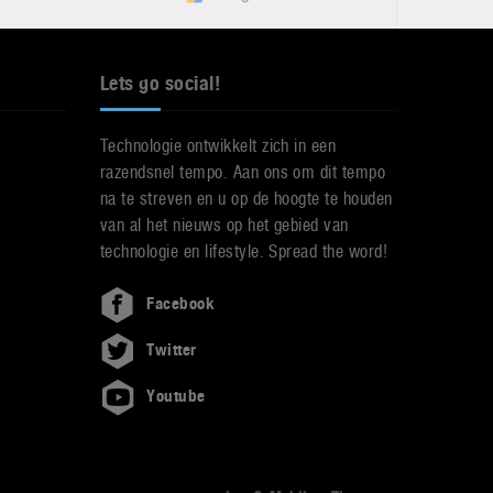
Lets go social!
Technologie ontwikkelt zich in een
razendsnel tempo. Aan ons om dit tempo
na te streven en u op de hoogte te houden
van al het nieuws op het gebied van
technologie en lifestyle. Spread the word!
Facebook
Twitter
Youtube