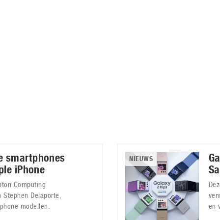
Virtual Reality
Alle merken
Olympus
martphones
Wearables
peakers & HiFi
Alle categorieën
pelcomputers
ysteemcamera’s
e smartphones
Ga
NIEUWS
ple iPhone
Sa
pton Computing
Dez
an Stephen Delaporte,
ver
phone modellen.
en 