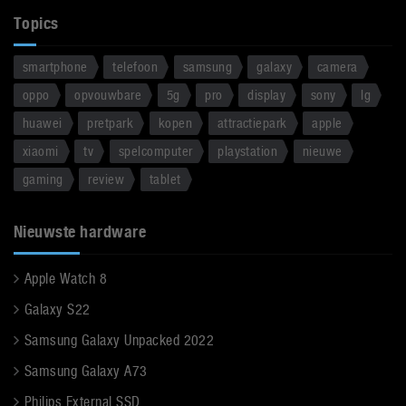
Topics
smartphone
telefoon
samsung
galaxy
camera
oppo
opvouwbare
5g
pro
display
sony
lg
huawei
pretpark
kopen
attractiepark
apple
xiaomi
tv
spelcomputer
playstation
nieuwe
gaming
review
tablet
Nieuwste hardware
Apple Watch 8
Galaxy S22
Samsung Galaxy Unpacked 2022
Samsung Galaxy A73
Philips External SSD