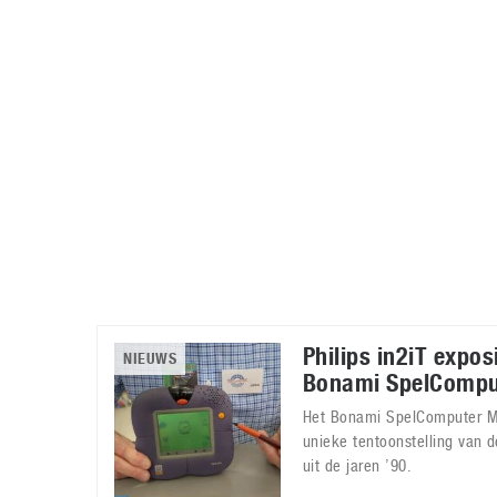
Accessoires
Gratis producten
HTC
Samsung
S
Apps
Hardware
S
Beurzen
Home entertainment
S
Camcorders
Industrie nieuws
S
Philips in2iT exposi
NIEUWS
Bonami SpelComp
Het Bonami SpelComputer M
unieke tentoonstelling van d
uit de jaren ’90.