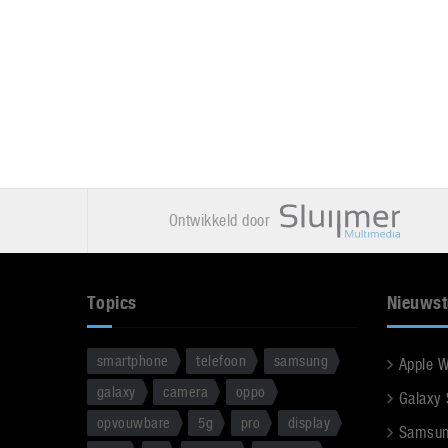
Ontwikkeld door
Topics
Nieuwst
smartphone
telefoon
samsung
Apple 
galaxy
camera
oppo
Galaxy
opvouwbare
5g
pro
display
Samsun