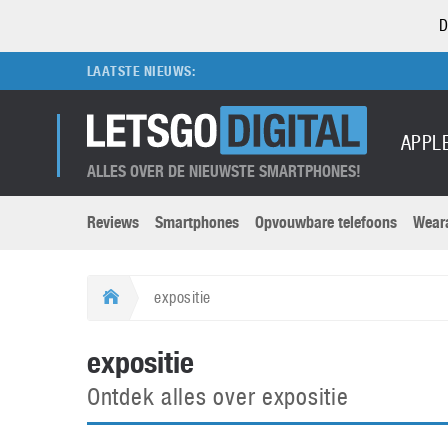
D
LAATSTE NIEUWS:
APPL
ALLES OVER DE NIEUWSTE SMARTPHONES!
Reviews
Smartphones
Opvouwbare telefoons
Wear
Merken submenu
Categorien submenu
Apple
LG
expositie
Caviar
Motorola
5G
Computer
M
expositie
Computermuseum
Nokia
Aanbiedingen
Digitale camera’s
O
Ontdek alles over expositie
Honor
OnePlus
t
Abonnement
DSLR camera’s
Huawei
Oppo
O