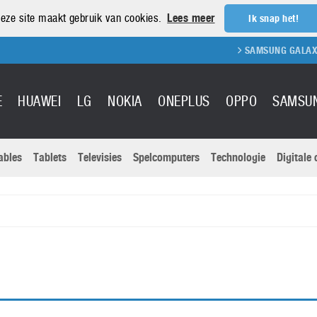
eze site maakt gebruik van cookies.
Lees meer
Ik snap het!
SAMSUNG GALAXY S
E
HUAWEI
LG
NOKIA
ONEPLUS
OPPO
SAMSU
ables
Tablets
Televisies
Spelcomputers
Technologie
Digitale
Actuele nieu
Sony
Panasonic
Vivo
Google
onitoren
Tablets
Xiaomi
Microsoft
pvouwbare
Technologie
Canon
Nintendo
elefoons
Televisies
Nikon
S & Software