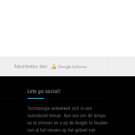
Advertenties door
Lets go social!
Technologie ontwikkelt zich in een
razendsnel tempo. Aan ons om dit tempo
na te streven en u op de hoogte te houden
van al het nieuws op het gebied van