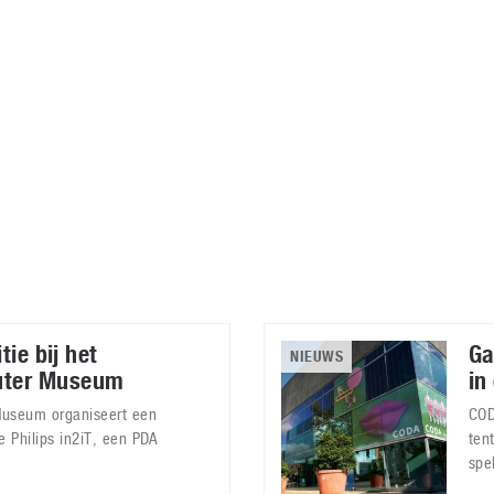
Virtual Reality
Alle merken
Olympus
martphones
Wearables
peakers & HiFi
Alle categorieën
pelcomputers
ysteemcamera’s
tie bij het
Ga
NIEUWS
uter Museum
in
useum organiseert een
COD
e Philips in2iT, een PDA
ten
spe