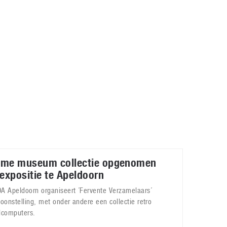
Galaxy
11 augustus 2025
Robot tentoonstelling van Chriet Titulaer in
Bonami Museum
25 oktober 2024
me museum collectie opgenomen
 expositie te Apeldoorn
A Apeldoorn organiseert ´Fervente Verzamelaars´
toonstelling, met onder andere een collectie retro
lcomputers.