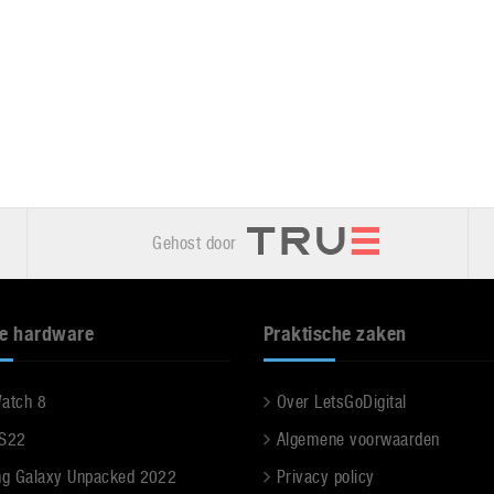
Gehost door
e hardware
Praktische zaken
Watch 8
Over LetsGoDigital
 S22
Algemene voorwaarden
g Galaxy Unpacked 2022
Privacy policy