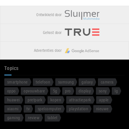
Ontwikkeld door
Gehost door
Advertenties door
Topics
smartphone
telefoon
samsung
galaxy
camera
oppo
opvouwbare
5g
pro
display
sony
lg
huawei
pretpark
kopen
attractiepark
apple
xiaomi
tv
spelcomputer
playstation
nieuwe
gaming
review
tablet