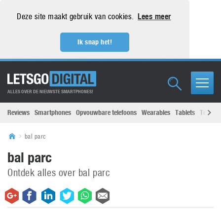
Deze site maakt gebruik van cookies.
Lees meer
Ik snap het!
ALLES OVER DE NIEUWSTE SMARTPHONES!
Reviews
Smartphones
Opvouwbare telefoons
Wearables
Tablets
Televisi
bal parc
bal parc
Ontdek alles over bal parc