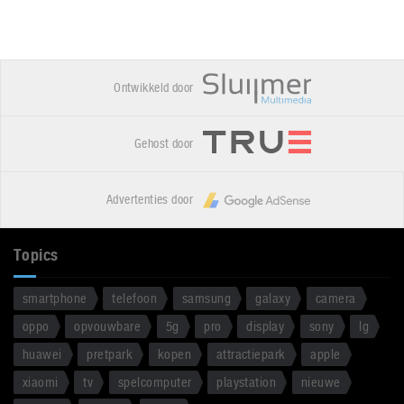
Ontwikkeld door
Gehost door
Advertenties door
Topics
smartphone
telefoon
samsung
galaxy
camera
oppo
opvouwbare
5g
pro
display
sony
lg
huawei
pretpark
kopen
attractiepark
apple
xiaomi
tv
spelcomputer
playstation
nieuwe