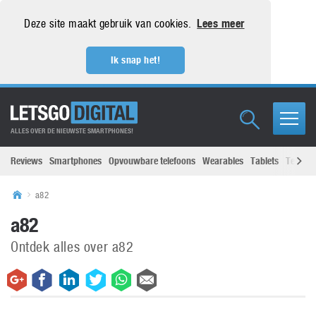
Deze site maakt gebruik van cookies.
Lees meer
Ik snap het!
ALLES OVER DE NIEUWSTE SMARTPHONES!
Reviews
Smartphones
Opvouwbare telefoons
Wearables
Tablets
Televisi
a82
a82
Ontdek alles over a82