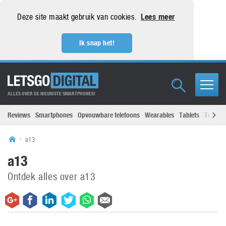
Deze site maakt gebruik van cookies.
Lees meer
Ik snap het!
ALLES OVER DE NIEUWSTE SMARTPHONES!
Reviews
Smartphones
Opvouwbare telefoons
Wearables
Tablets
Televisi
a13
a13
Ontdek alles over a13