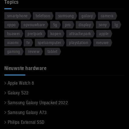
Topics
smartphone
telefoon
samsung
galaxy
camera
oppo
opvouwbare
5g
pro
display
sony
lg
huawei
pretpark
kopen
attractiepark
apple
xiaomi
tv
spelcomputer
playstation
nieuwe
gaming
review
tablet
Nieuwste hardware
Apple Watch 8
Galaxy S22
Samsung Galaxy Unpacked 2022
Samsung Galaxy A73
Philips External SSD