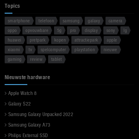
Topics
smartphone
telefoon
samsung
galaxy
camera
oppo
opvouwbare
5g
pro
display
sony
lg
huawei
pretpark
kopen
attractiepark
apple
xiaomi
tv
spelcomputer
playstation
nieuwe
gaming
review
tablet
Nieuwste hardware
Apple Watch 8
Galaxy S22
Samsung Galaxy Unpacked 2022
Samsung Galaxy A73
Philips External SSD