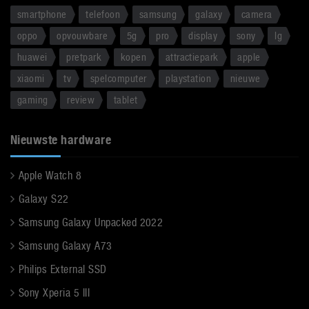
smartphone
telefoon
samsung
galaxy
camera
oppo
opvouwbare
5g
pro
display
sony
lg
huawei
pretpark
kopen
attractiepark
apple
xiaomi
tv
spelcomputer
playstation
nieuwe
gaming
review
tablet
Nieuwste hardware
Apple Watch 8
Galaxy S22
Samsung Galaxy Unpacked 2022
Samsung Galaxy A73
Philips External SSD
Sony Xperia 5 III