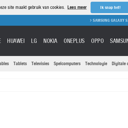
eze site maakt gebruik van cookies.
Lees meer
Ik snap het!
SAMSUNG GALAXY S21 
E
HUAWEI
LG
NOKIA
ONEPLUS
OPPO
SAMSU
ables
Tablets
Televisies
Spelcomputers
Technologie
Digitale
Actuele nieu
Sony
Panasonic
Vivo
Google
onitoren
Tablets
Xiaomi
Microsoft
pvouwbare
Technologie
Canon
Nintendo
elefoons
Televisies
Nikon
S & Software