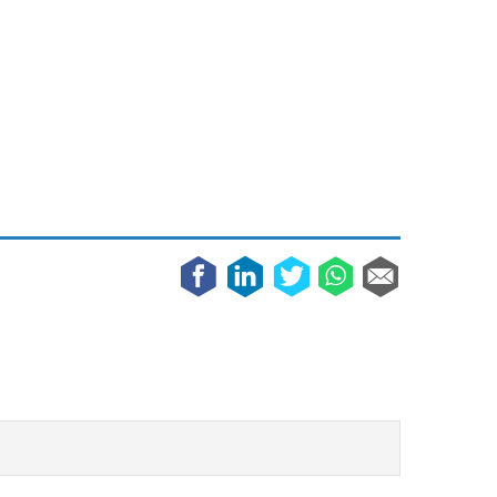
Galaxy
11 augustus 2025
Robot tentoonstelling van Chriet Titulaer in
Bonami Museum
25 oktober 2024