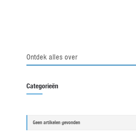
Accessoires
Gratis producten
HTC
Samsung
S
Apps
Hardware
S
Beurzen
Home entertainment
S
Camcorders
Industrie nieuws
S
Ontdek alles over
Categorieën
Geen artikelen gevonden