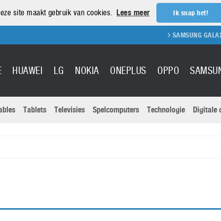
eze site maakt gebruik van cookies.
Lees meer
Ik snap het!
SAMSUNG GALAXY 
E
HUAWEI
LG
NOKIA
ONEPLUS
OPPO
SAMSU
ables
Tablets
Televisies
Spelcomputers
Technologie
Digitale
Actuele nieu
Sony
Panasonic
Vivo
Google
onitoren
Tablets
Xiaomi
Microsoft
pvouwbare
Technologie
Canon
Nintendo
elefoons
Televisies
Nikon
S & Software