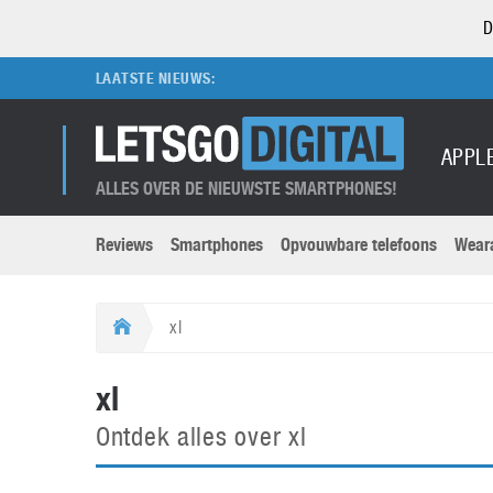
D
LAATSTE NIEUWS:
APPL
ALLES OVER DE NIEUWSTE SMARTPHONES!
Reviews
Smartphones
Opvouwbare telefoons
Wear
Merken submenu
Categorien submenu
Apple
LG
xl
Caviar
Motorola
5G
Computer
M
xl
Computermuseum
Nokia
Aanbiedingen
Digitale camera’s
O
Ontdek alles over xl
Honor
OnePlus
t
Abonnement
DSLR camera’s
Huawei
Oppo
O