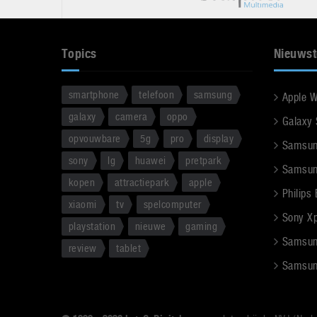
Topics
Nieuwst
smartphone
telefoon
samsung
Apple 
galaxy
camera
oppo
Galaxy
opvouwbare
5g
pro
display
Samsun
sony
lg
huawei
pretpark
Samsun
kopen
attractiepark
apple
Philips
xiaomi
tv
spelcomputer
Sony Xpe
playstation
nieuwe
gaming
Samsun
review
tablet
Samsun