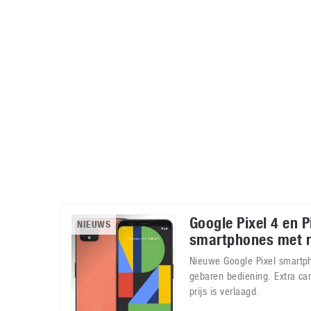
Accessoires
Gratis producten
HTC
Samsung
S
Apps
Hardware
S
Beurzen
Home entertainment
S
Camcorders
Industrie nieuws
S
Google Pixel 4 en P
NIEUWS
smartphones met 
Nieuwe Google Pixel smartp
gebaren bediening. Extra c
prijs is verlaagd.