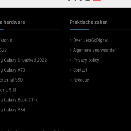
e hardware
Praktische zaken
Watch 8
Over LetsGoDigital
 S22
Algemene voorwaarden
g Galaxy Unpacked 2022
Privacy policy
g Galaxy A73
Contact
 External SSD
Redactie
ria 5 III
g Galaxy Book 2 Pro
g Galaxy A54