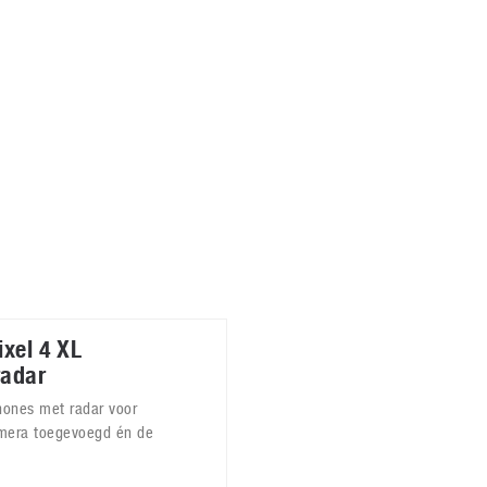
Virtual Reality
Alle merken
Olympus
martphones
Wearables
peakers & HiFi
Alle categorieën
pelcomputers
ysteemcamera’s
ixel 4 XL
radar
hones met radar voor
amera toegevoegd én de