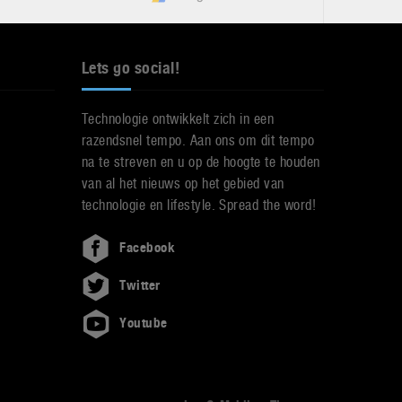
Lets go social!
Technologie ontwikkelt zich in een
razendsnel tempo. Aan ons om dit tempo
na te streven en u op de hoogte te houden
van al het nieuws op het gebied van
technologie en lifestyle. Spread the word!
Facebook
Twitter
Youtube