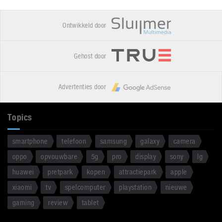
Ontwikkeld door
Gehost door
Advertenties door
Topics
smartphone
telefoon
samsung
galaxy
camera
oppo
opvouwbare
5g
pro
display
sony
lg
huawei
pretpark
kopen
attractiepark
apple
xiaomi
tv
spelcomputer
playstation
nieuwe
gaming
review
tablet