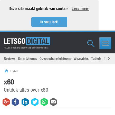
Deze site maakt gebruik van cookies.
Lees meer
Ik snap het!
ALLES OVER DE NIEUWSTE SMARTPHONES!
Reviews
Smartphones
Opvouwbare telefoons
Wearables
Tablets
Televisi
x60
x60
Ontdek alles over x60