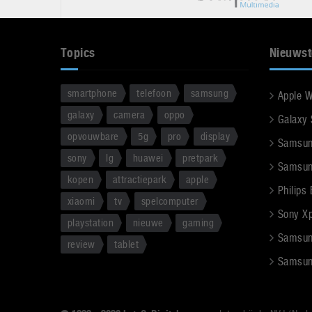
Topics
Nieuwst
smartphone
telefoon
samsung
Apple 
galaxy
camera
oppo
Galaxy
opvouwbare
5g
pro
display
Samsun
sony
lg
huawei
pretpark
Samsun
kopen
attractiepark
apple
Philips
xiaomi
tv
spelcomputer
Sony Xpe
playstation
nieuwe
gaming
Samsun
review
tablet
Samsun