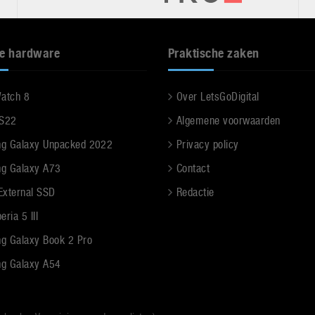
e hardware
Praktische zaken
Watch 8
Over LetsGoDigital
 S22
Algemene voorwaarden
g Galaxy Unpacked 2022
Privacy policy
g Galaxy A73
Contact
 External SSD
Redactie
ria 5 III
g Galaxy Book 2 Pro
g Galaxy A54