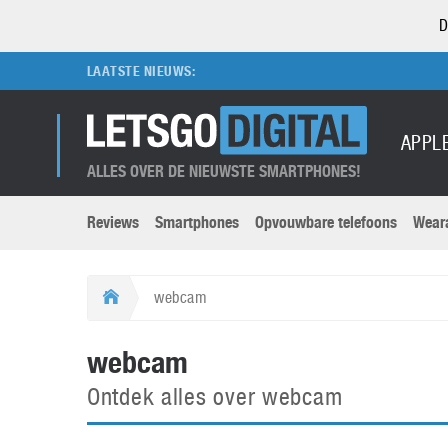
D
LAATSTE NIEUWS:
APPL
ALLES OVER DE NIEUWSTE SMARTPHONES!
Reviews
Smartphones
Opvouwbare telefoons
Wear
Merken submenu
Categorien submenu
Apple
LG
webcam
Caviar
Motorola
5G
Computer
M
webcam
Computermuseum
Nokia
Aanbiedingen
Digitale camera’s
O
Ontdek alles over webcam
Honor
OnePlus
t
Abonnement
DSLR camera’s
Huawei
Oppo
O