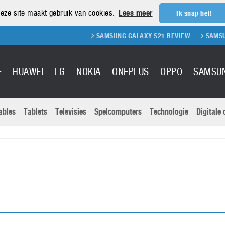
eze site maakt gebruik van cookies.
Lees meer
Ik snap het!
SAMSUNG GALAXY S21 REVIEW
SAMSUNG 
E
HUAWEI
LG
NOKIA
ONEPLUS
OPPO
SAMSU
ables
Tablets
Televisies
Spelcomputers
Technologie
Digitale
Actuele nieu
Sony
Panasonic
Vivo
Google
onitoren
Tablets
Xiaomi
Microsoft
pvouwbare
Technologie
Canon
Nintendo
elefoons
Televisies
Nikon
S & Software