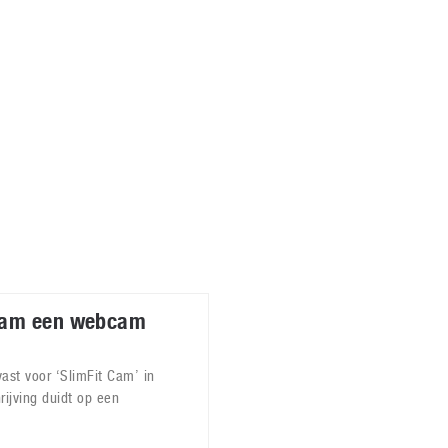
Virtual Reality
Alle merken
Olympus
martphones
Wearables
peakers & HiFi
Alle categorieën
pelcomputers
ysteemcamera’s
Cam een webcam
st voor ‘SlimFit Cam’ in
ijving duidt op een