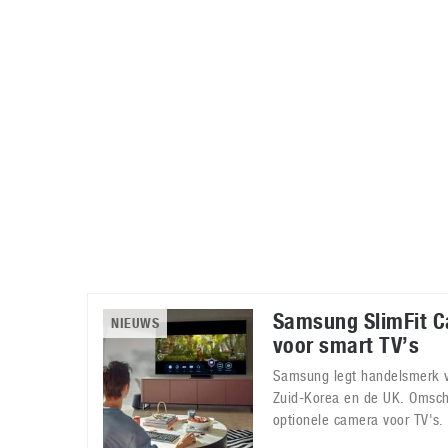
Accessoires
Gratis producten
HTC
Samsung
S
Apps
Hardware
S
Beurzen
Home entertainment
S
Camcorders
Industrie nieuws
S
Samsung SlimFit 
NIEUWS
voor smart TV’s
Samsung legt handelsmerk va
Zuid-Korea en de UK. Omschr
optionele camera voor TV's.