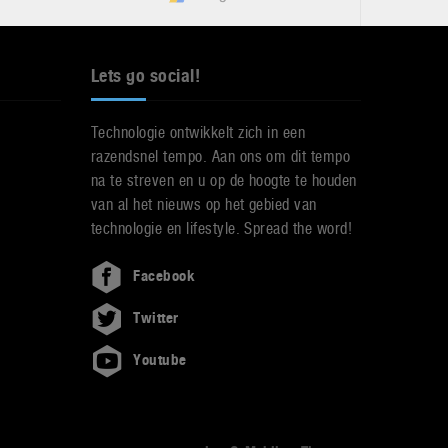
Lets go social!
Technologie ontwikkelt zich in een
razendsnel tempo. Aan ons om dit tempo
na te streven en u op de hoogte te houden
van al het nieuws op het gebied van
technologie en lifestyle. Spread the word!
Facebook
Twitter
Youtube