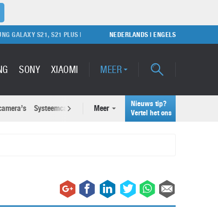
GALAXY S21, S21 PLUS EN S21 ULTRA
NEDERLANDS
SAMSUNG GALAXY NOTE 21 UL
|
ENGELS
NG
SONY
XIAOMI
MEER
Nieuws tip?
 camera’s
Systeemcamera’s
Meer
Actuele nieuwsberichten
Vertel het ons
Samsung Unpacked 2022: Galaxy
wsberichten
Z Fold 4 en Galaxy Z Flip 4
26 juli 2022
Waarom voelt je smartphone soms sneller ‘vol’
dan vroeger?
Google Pixel 7 Pro
9 juni 2026
2 maart 2022
Samsung S25: dit moet je weten over de nieuwe