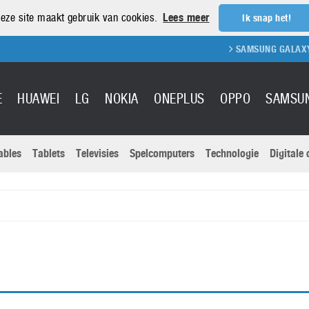
eze site maakt gebruik van cookies.
Lees meer
Ik snap het!
SAMSUNG GALAXY S
E
HUAWEI
LG
NOKIA
ONEPLUS
OPPO
SAMSU
ables
Tablets
Televisies
Spelcomputers
Technologie
Digitale
Actuele nieu
Sony
Panasonic
Vivo
Google
onitoren
Tablets
Xiaomi
Microsoft
pvouwbare
Technologie
Canon
Nintendo
elefoons
Televisies
Nikon
S & Software