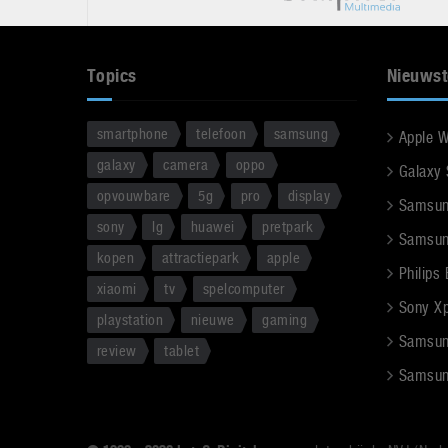
Topics
Nieuwst
smartphone
telefoon
samsung
Apple 
galaxy
camera
oppo
Galaxy
opvouwbare
5g
pro
display
Samsun
sony
lg
huawei
pretpark
Samsun
kopen
attractiepark
apple
Philips
xiaomi
tv
spelcomputer
Sony Xpe
playstation
nieuwe
gaming
Samsun
review
tablet
Samsun