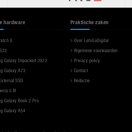
e hardware
Praktische zaken
Watch 8
Over LetsGoDigital
 S22
Algemene voorwaarden
g Galaxy Unpacked 2022
Privacy policy
g Galaxy A73
Contact
 External SSD
Redactie
ria 5 III
g Galaxy Book 2 Pro
g Galaxy A54