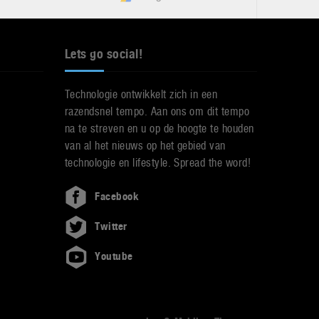
Lets go social!
Technologie ontwikkelt zich in een
razendsnel tempo. Aan ons om dit tempo
na te streven en u op de hoogte te houden
van al het nieuws op het gebied van
technologie en lifestyle. Spread the word!
Facebook
Twitter
Youtube