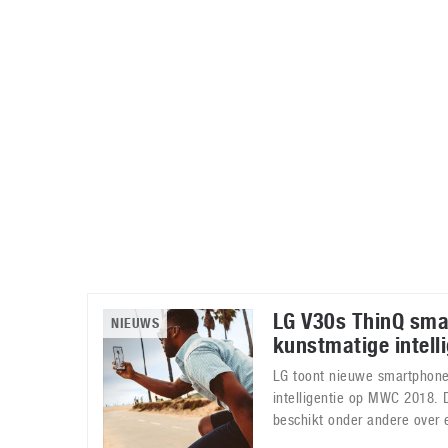
Accessoires
Gratis producten
HTC
Samsung
S
Apps
Hardware
S
Beurzen
Home entertainment
S
Camcorders
Industrie nieuws
S
LG V30s ThinQ sm
NIEUWS
kunstmatige intelli
LG toont nieuwe smartphon
intelligentie op MWC 2018. 
beschikt onder andere over 