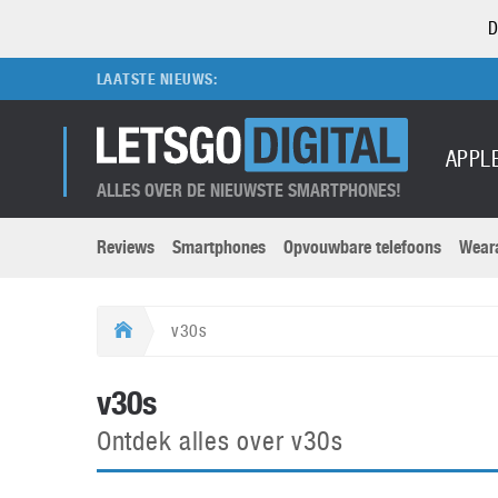
D
LAATSTE NIEUWS:
APPL
ALLES OVER DE NIEUWSTE SMARTPHONES!
Reviews
Smartphones
Opvouwbare telefoons
Wear
Merken submenu
Categorien submenu
Apple
LG
v30s
Caviar
Motorola
5G
Computer
M
v30s
Computermuseum
Nokia
Aanbiedingen
Digitale camera’s
O
Ontdek alles over v30s
Honor
OnePlus
t
Abonnement
DSLR camera’s
Huawei
Oppo
O