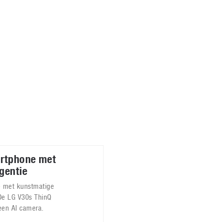
Virtual Reality
Alle merken
Olympus
martphones
Wearables
peakers & HiFi
Alle categorieën
pelcomputers
ysteemcamera’s
artphone met
gentie
e met kunstmatige
De LG V30s ThinQ
een AI camera.